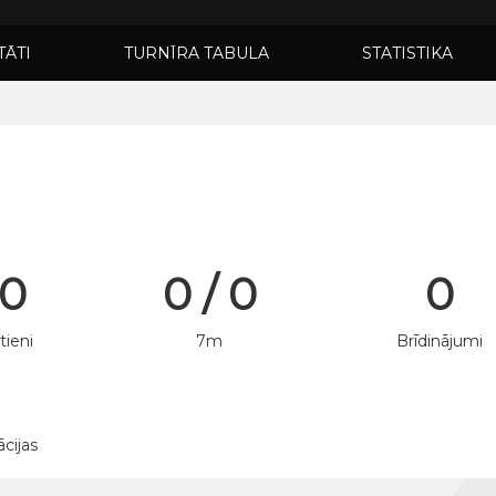
TĀTI
TURNĪRA TABULA
STATISTIKA
 0
0 / 0
0
tieni
7m
Brīdinājumi
ācijas