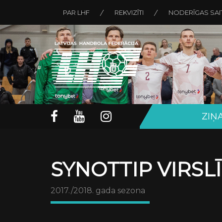
PAR LHF
REKVIZĪTI
NODERĪGAS SAI
ZIŅ
SYNOTTIP VIRSL
2017./2018. gada sezona