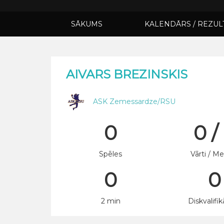
SĀKUMS
KALENDĀRS / REZUL
AIVARS BREZINSKIS
ASK Zemessardze/RSU
0
0 /
Spēles
Vārti / Me
0
0
2 min
Diskvalifik