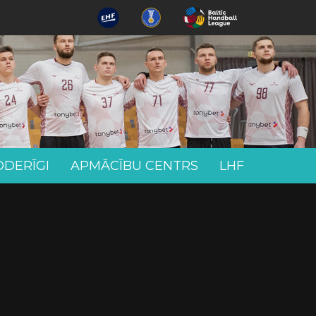
ODERĪGI
APMĀCĪBU CENTRS
LHF