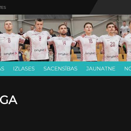
TES
AS
IZLASES
SACENSĪBAS
JAUNATNE
N
ĪGA