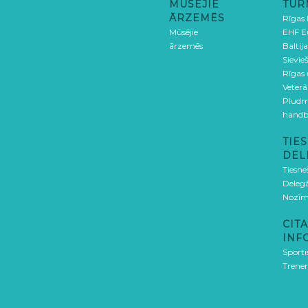
MŪSĒJIE
TUR
ĀRZEMĒS
Rīgas
Mūsējie
EHF E
ārzemēs
Baltija
Sievieš
Rīgas
Veterā
Pludm
handb
TIES
DEL
Tiesne
Delegā
Nozīm
CITA
INF
Sporti
Trener