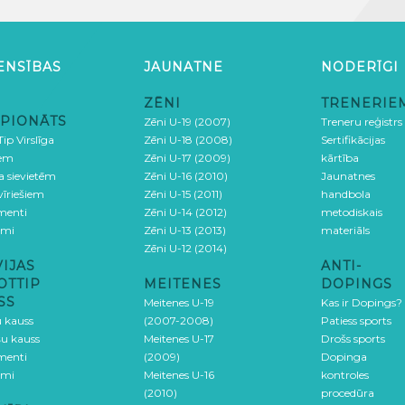
ENSĪBAS
JAUNATNE
NODERĪGI
ZĒNI
TRENERIE
PIONĀTS
Zēni U-19 (2007)
Treneru reģistrs
ip Virslīga
Zēni U-18 (2008)
Sertifikācijas
iem
Zēni U-17 (2009)
kārtība
ga sievietēm
Zēni U-16 (2010)
Jaunatnes
 vīriešiem
Zēni U-15 (2011)
handbola
menti
Zēni U-14 (2012)
metodiskais
umi
Zēni U-13 (2013)
materiāls
Zēni U-12 (2014)
VIJAS
ANTI-
OTTIP
MEITENES
DOPINGS
SS
Meitenes U-19
Kas ir Dopings?
u kauss
(2007-2008)
Patiess sports
šu kauss
Meitenes U-17
Drošs sports
menti
(2009)
Dopinga
umi
Meitenes U-16
kontroles
(2010)
procedūra