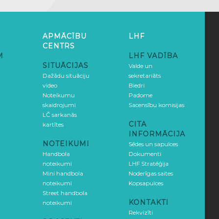
APMĀCĪBU
LHF
CENTRS
M
LHF VADĪBA
SITUĀCIJAS
Valde un
Dažādu situāciju
sekretariāts
video
Biedri
Noteikumu
Padome
skaidrojumi
Sacensību komisijas
LČ sarkanās
CITA
kartītes
INFORMĀCIJA
NOTEIKUMI
Sēdes un sapulces
Handbola
Dokumenti
noteikumi
LHF Stratēģija
Mini handbola
Noderīgas saites
noteikumi
Kopsapulces
Street handbola
KONTAKTI
noteikumi
Rekvizīti