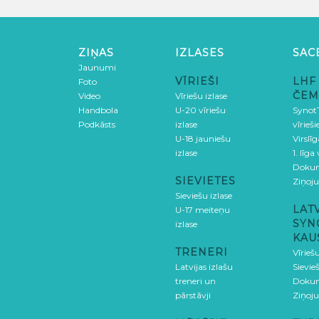
ZIŅAS
IZLASES
SAC
Jaunumi
VĪRIEŠI
LHF
Foto
ČEM
Video
Vīriešu izlase
Handbola
U-20 vīriešu
SynotT
Podkāsts
izlase
vīrieš
U-18 jauniešu
Virslī
izlase
1. līga
Doku
SIEVIETES
Ziņoj
Sieviešu izlase
LAT
U-17 meiteņu
SYN
izlase
KAU
TRENERI
Vīrieš
Latvijas izlašu
Sievie
treneri un
Doku
pārstāvji
Ziņoj