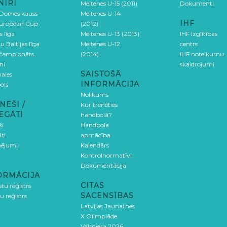
NĪRI
Meitenes U-15 (2011)
Dokumenti
 Domes kauss
Meitenes U-14
IHF
uropean Cup
(2012)
s līga
Meitenes U-13 (2013)
IHF Izglītības
u Baltijas līga
Meitenes U-12
centrs
 čempionāts
(2014)
IHF noteikumu
ni
skaidrojumi
SAISTOŠĀ
ales
INFORMĀCIJA
ols
Nolikums
NEŠI /
Kur trenēties
EGĀTI
handbolā?
ši
Handbola
ti
apmācība
ējumi
Kalendārs
Kontrolnormatīvi
Dokumentācija
ORMĀCIJA
CITAS
stu reģistrs
SACENSĪBAS
u reģistrs
Latvijas Jaunatnes
X Olimpiāde
Valmiera 2026