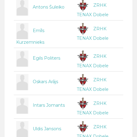
ZRHK
Antons Šuleiko
TENAX Dobele
ZRHK
Emīls
TENAX Dobele
Kurzemnieks
ZRHK
Egils Politers
TENAX Dobele
ZRHK
Oskars Arājs
TENAX Dobele
ZRHK
Intars Jomants
TENAX Dobele
ZRHK
Uldis Jansons
TENAX Dobele