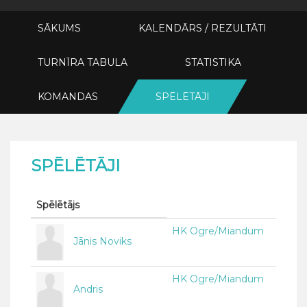
SĀKUMS
KALENDĀRS / REZULTĀTI
TURNĪRA TABULA
STATISTIKA
KOMANDAS
SPĒLĒTĀJI
SPĒLĒTĀJI
Spēlētājs
HK Ogre/Miandum
Jānis Noviks
HK Ogre/Miandum
Andris