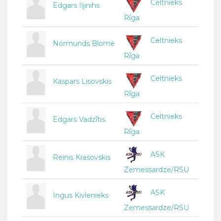
Celtnieks
Edgars Iljinihs
Rīga
Celtnieks
Normunds Blome
Rīga
Celtnieks
Kaspars Lisovskis
Rīga
Celtnieks
Edgars Vadzītis
Rīga
ASK
Reinis Krasovskis
Zemessardze/RSU
ASK
Ingus Kivlenieks
Zemessardze/RSU