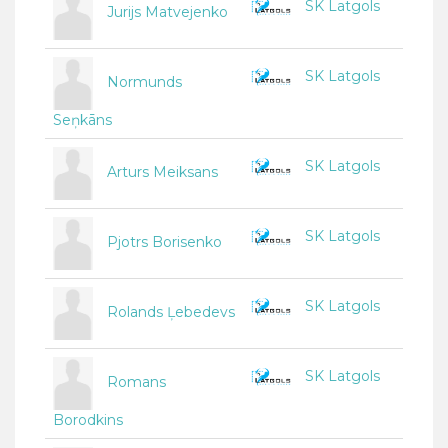
SK Latgols
Jurijs Matvejenko
SK Latgols
Normunds
Seņkāns
SK Latgols
Arturs Meiksans
SK Latgols
Pjotrs Borisenko
SK Latgols
Rolands Ļebedevs
SK Latgols
Romans
Borodkins