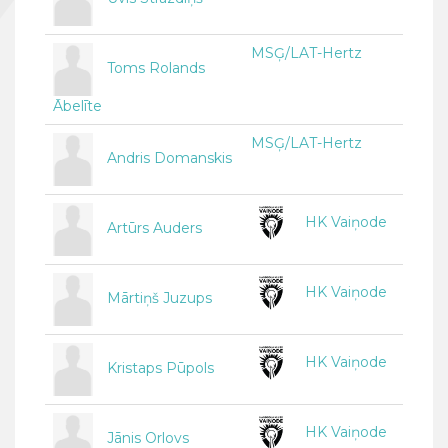
MSĢ/LAT-Hertz
Toms Rolands
Ābelīte
MSĢ/LAT-Hertz
Andris Domanskis
HK Vaiņode
Artūrs Auders
HK Vaiņode
Mārtiņš Juzups
HK Vaiņode
Kristaps Pūpols
HK Vaiņode
Jānis Orlovs