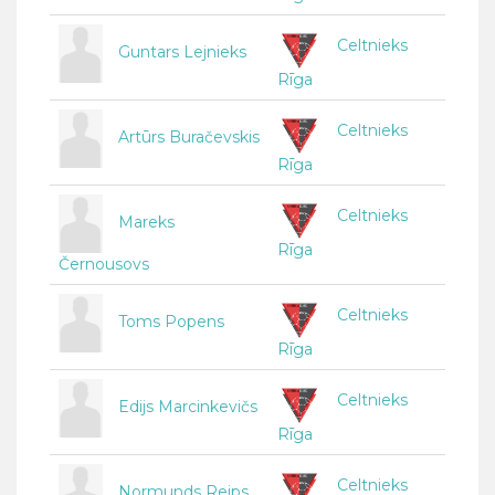
Celtnieks
Guntars Lejnieks
Rīga
Celtnieks
Artūrs Buračevskis
Rīga
Celtnieks
Mareks
Rīga
Černousovs
Celtnieks
Toms Popens
Rīga
Celtnieks
Edijs Marcinkevičs
Rīga
Celtnieks
Normunds Reips