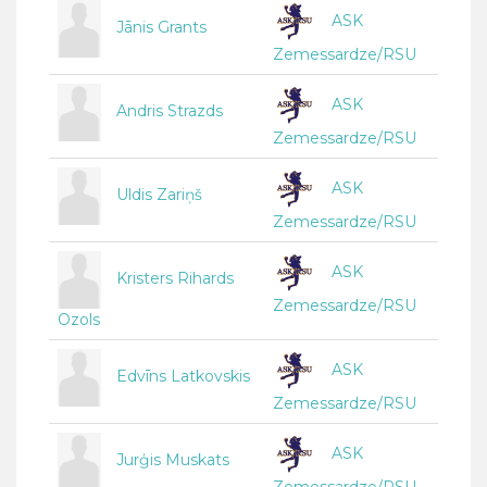
ASK
Jānis Grants
Zemessardze/RSU
ASK
Andris Strazds
Zemessardze/RSU
ASK
Uldis Zariņš
Zemessardze/RSU
ASK
Kristers Rihards
Zemessardze/RSU
Ozols
ASK
Edvīns Latkovskis
Zemessardze/RSU
ASK
Jurģis Muskats