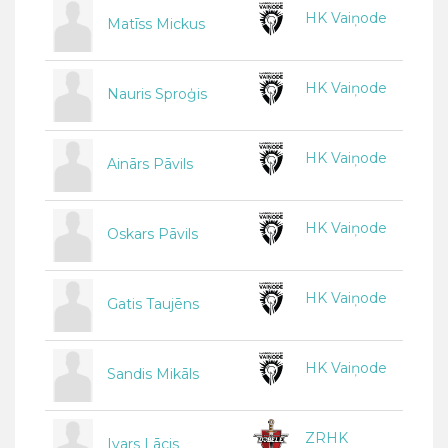
HK Vaiņode
Matīss Mickus
HK Vaiņode
Nauris Sproģis
HK Vaiņode
Ainārs Pāvils
HK Vaiņode
Oskars Pāvils
HK Vaiņode
Gatis Taujēns
HK Vaiņode
Sandis Mikāls
ZRHK
Ivars Lācis