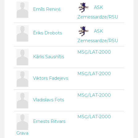
ASK
Emīls Reniņš
Zemessardze/RSU
ASK
Ēriks Drobots
Zemessardze/RSU
MSĢ/LAT-2000
Kārlis Sausnītis
MSĢ/LAT-2000
Viktors Fadejevs
MSĢ/LAT-2000
Vladislavs Fots
MSĢ/LAT-2000
Ernests Ritvars
Grava