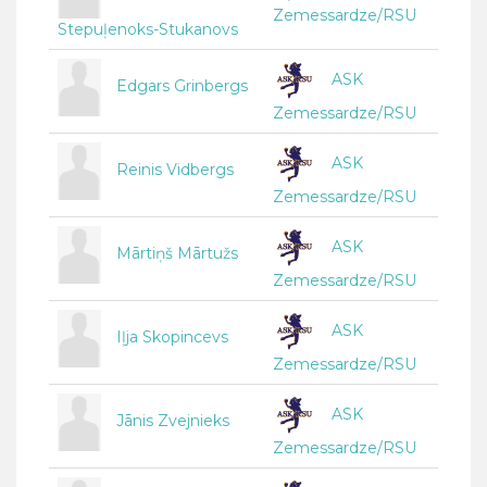
Zemessardze/RSU
Stepuļenoks-Stukanovs
ASK
Edgars Grinbergs
Zemessardze/RSU
ASK
Reinis Vidbergs
Zemessardze/RSU
ASK
Mārtiņš Mārtužs
Zemessardze/RSU
ASK
Iļja Skopincevs
Zemessardze/RSU
ASK
Jānis Zvejnieks
Zemessardze/RSU