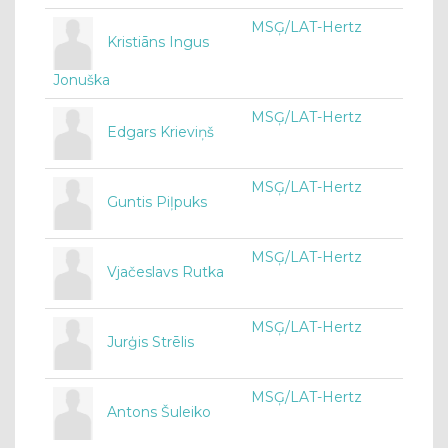
MSĢ/LAT-Hertz
Kristiāns Ingus
Jonuška
MSĢ/LAT-Hertz
Edgars Krieviņš
MSĢ/LAT-Hertz
Guntis Piļpuks
MSĢ/LAT-Hertz
Vjačeslavs Rutka
MSĢ/LAT-Hertz
Jurģis Strēlis
MSĢ/LAT-Hertz
Antons Šuleiko