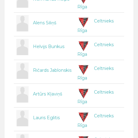
Rīga
Celtnieks
Alens Siliņš
Rīga
Celtnieks
Helvijs Bunkus
Rīga
Celtnieks
Ričards Jablonskis
Rīga
Celtnieks
Artūrs Kļaviņš
Rīga
Celtnieks
Lauris Eglitis
Rīga