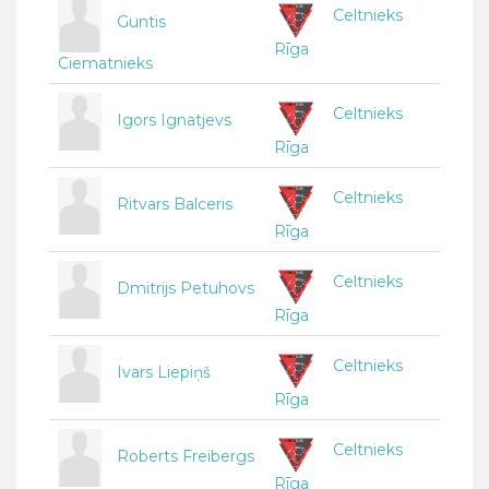
Celtnieks
Guntis
Rīga
Ciematnieks
Celtnieks
Igors Ignatjevs
Rīga
Celtnieks
Ritvars Balceris
Rīga
Celtnieks
Dmitrijs Petuhovs
Rīga
Celtnieks
Ivars Liepiņš
Rīga
Celtnieks
Roberts Freibergs
Rīga