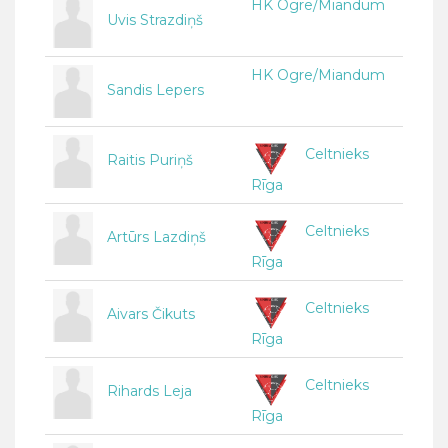
HK Ogre/Miandum
Uvis Strazdiņš
HK Ogre/Miandum
Sandis Lepers
Celtnieks
Raitis Puriņš
Rīga
Celtnieks
Artūrs Lazdiņš
Rīga
Celtnieks
Aivars Čikuts
Rīga
Celtnieks
Rihards Leja
Rīga