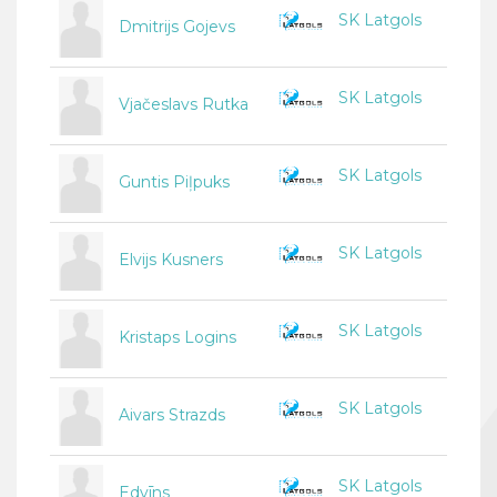
SK Latgols
Dmitrijs Gojevs
SK Latgols
Vjačeslavs Rutka
SK Latgols
Guntis Piļpuks
SK Latgols
Elvijs Kusners
SK Latgols
Kristaps Logins
SK Latgols
Aivars Strazds
SK Latgols
Edvīns