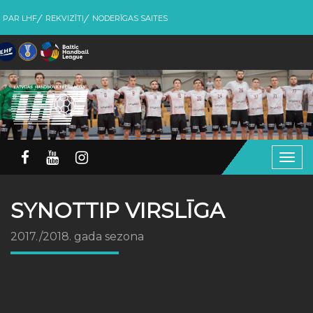
PAR LHF
REKVIZĪTI
NODERĪGAS SAITES
Togg
navig
SYNOTTIP VIRSLĪGA
2017./2018. gada sezona