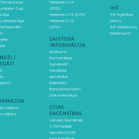
 Domes kauss
Meitenes U-14
IHF
uropean Cup
(2012)
s līga
Meitenes U-13 (2013)
IHF Izglītības
u Baltijas līga
Meitenes U-12
centrs
 čempionāts
(2014)
IHF noteikumu
ni
skaidrojumi
SAISTOŠĀ
ales
INFORMĀCIJA
ols
Nolikums
NEŠI /
Kur trenēties
EGĀTI
handbolā?
ši
Handbola
ti
apmācība
ējumi
Kalendārs
Kontrolnormatīvi
Dokumentācija
ORMĀCIJA
CITAS
stu reģistrs
SACENSĪBAS
u reģistrs
Latvijas Jaunatnes
X Olimpiāde
Valmiera 2026
Mini handbols