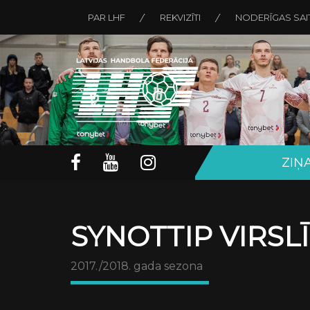
PAR LHF
REKVIZĪTI
NODERĪGAS SAI
ZIŅ
SYNOTTIP VIRSL
2017./2018. gada sezona