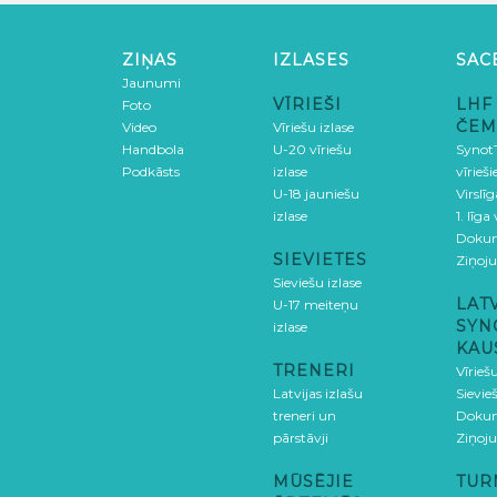
ZIŅAS
IZLASES
SAC
Jaunumi
VĪRIEŠI
LHF
Foto
ČEM
Video
Vīriešu izlase
Handbola
U-20 vīriešu
SynotT
Podkāsts
izlase
vīrieš
U-18 jauniešu
Virslī
izlase
1. līga
Doku
SIEVIETES
Ziņoj
Sieviešu izlase
LAT
U-17 meiteņu
SYN
izlase
KAU
TRENERI
Vīrieš
Latvijas izlašu
Sievie
treneri un
Doku
pārstāvji
Ziņoj
MŪSĒJIE
TUR