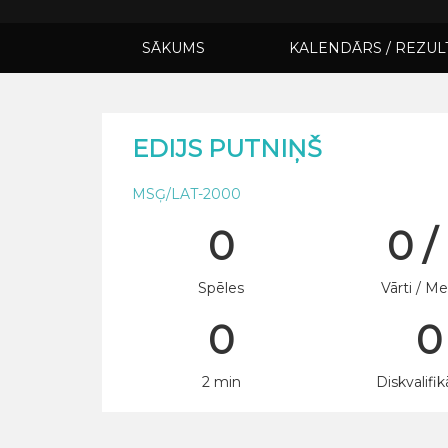
SĀKUMS
KALENDĀRS / REZUL
EDIJS PUTNIŅŠ
MSĢ/LAT-2000
0
0 /
Spēles
Vārti / Me
0
0
2 min
Diskvalifik