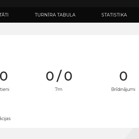
TĀTI
TURNĪRA TABULA
STATISTIKA
 0
0 / 0
0
tieni
7m
Brīdinājumi
ācijas