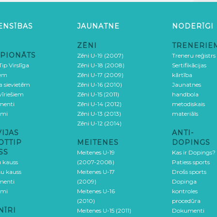
ENSĪBAS
JAUNATNE
NODERĪGI
ZĒNI
TRENERIE
PIONĀTS
Zēni U-19 (2007)
Treneru reģistrs
ip Virslīga
Zēni U-18 (2008)
Sertifikācijas
iem
Zēni U-17 (2009)
kārtība
ga sievietēm
Zēni U-16 (2010)
Jaunatnes
 vīriešiem
Zēni U-15 (2011)
handbola
menti
Zēni U-14 (2012)
metodiskais
umi
Zēni U-13 (2013)
materiāls
Zēni U-12 (2014)
VIJAS
ANTI-
OTTIP
MEITENES
DOPINGS
SS
Meitenes U-19
Kas ir Dopings?
u kauss
(2007-2008)
Patiess sports
šu kauss
Meitenes U-17
Drošs sports
menti
(2009)
Dopinga
umi
Meitenes U-16
kontroles
(2010)
procedūra
NĪRI
Meitenes U-15 (2011)
Dokumenti