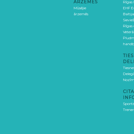
ĀRZEMĒS
Rīgas
Mūsējie
EHF E
ārzemēs
Baltija
Sievieš
Rīgas
Veterā
Pludm
handb
TIES
DEL
Tiesne
Delegā
Nozīm
CITA
INF
Sporti
Trener