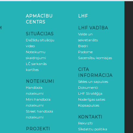
APMĀCĪBU
LHF
CENTRS
M
LHF VADĪBA
SITUĀCIJAS
Valde un
Dažādu situāciju
sekretariāts
video
Biedri
Noteikumu
Padome
skaidrojumi
Sacensību komisijas
LČ sarkanās
CITA
kartītes
INFORMĀCIJA
NOTEIKUMI
Sēdes un sapulces
Handbola
Dokumenti
noteikumi
LHF Stratēģija
Mini handbola
Noderīgas saites
noteikumi
Kopsapulces
Street handbola
KONTAKTI
noteikumi
Rekvizīti
PROJEKTI
Sīkdatņu politika