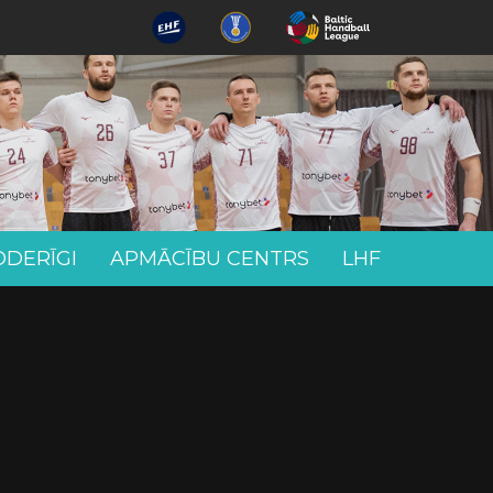
ODERĪGI
APMĀCĪBU CENTRS
LHF