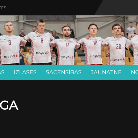
TES
AS
IZLASES
SACENSĪBAS
JAUNATNE
N
ĪGA