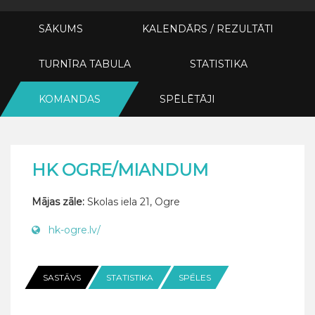
SĀKUMS
KALENDĀRS / REZULTĀTI
TURNĪRA TABULA
STATISTIKA
KOMANDAS
SPĒLĒTĀJI
HK OGRE/MIANDUM
Mājas zāle:
Skolas iela 21, Ogre
hk-ogre.lv/
SASTĀVS
STATISTIKA
SPĒLES