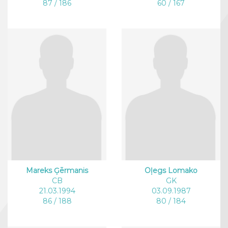
87 / 186
60 / 167
Mareks Ģērmanis
Oļegs Lomako
CB
GK
21.03.1994
03.09.1987
86 / 188
80 / 184