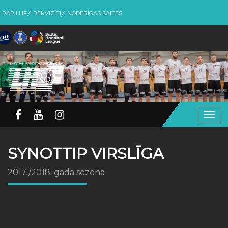
PAR LHF
REKVIZĪTI
NODERĪGAS SAITES
Togg
navig
SYNOTTIP VIRSLĪGA
2017./2018. gada sezona