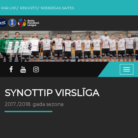
PAR LHF
REKVIZĪTI
NODERĪGAS SAITES
Togg
navig
SYNOTTIP VIRSLĪGA
2017./2018. gada sezona