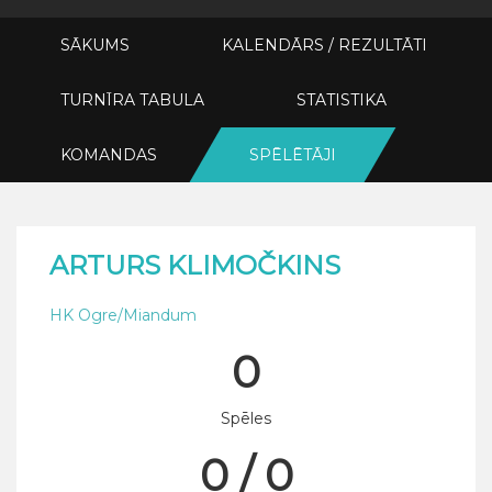
SĀKUMS
KALENDĀRS / REZULTĀTI
TURNĪRA TABULA
STATISTIKA
KOMANDAS
SPĒLĒTĀJI
ARTURS KLIMOČKINS
HK Ogre/Miandum
0
Spēles
0 / 0