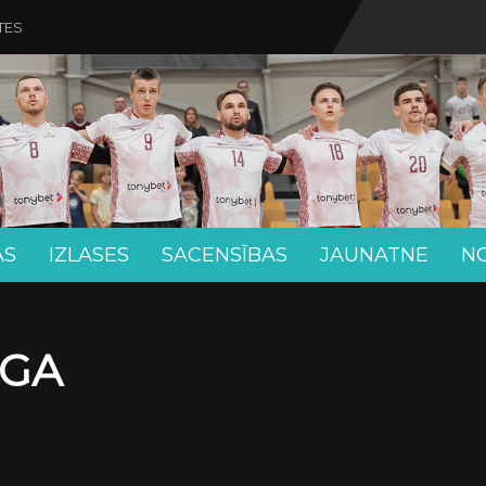
TES
AS
IZLASES
SACENSĪBAS
JAUNATNE
N
ĪGA