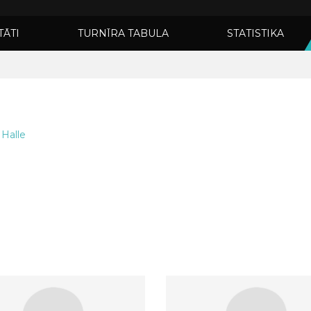
TĀTI
TURNĪRA TABULA
STATISTIKA
 Halle