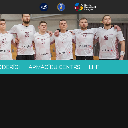
ODERĪGI
APMĀCĪBU CENTRS
LHF