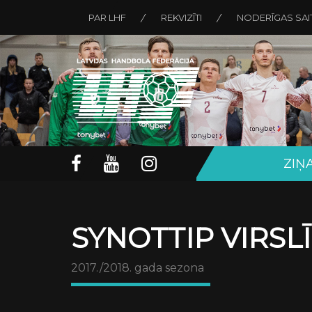
PAR LHF
REKVIZĪTI
NODERĪGAS SAI
ZIŅ
SYNOTTIP VIRSL
2017./2018. gada sezona