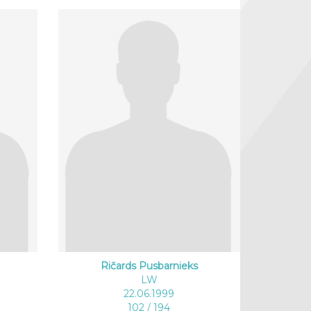
Ričards Pusbarnieks
LW
22.06.1999
102 / 194