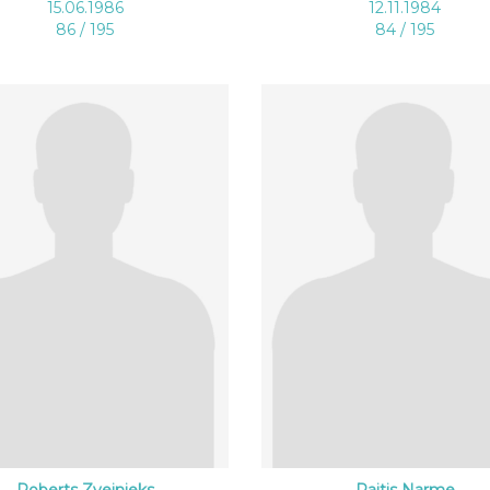
15.06.1986
12.11.1984
86 / 195
84 / 195
Roberts Zvejnieks
Raitis Narme