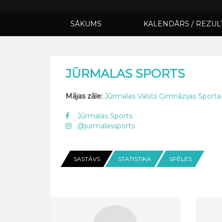
SĀKUMS
KALENDĀRS / REZUL
JŪRMALAS SPORTS
Mājas zāle:
Jūrmalas Valsts Ģimnāzijas Sporta
Jūrmalas Sports
@jurmalassports
SASTĀVS
STATISTIKA
SPĒLES