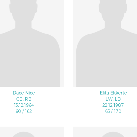
Dace Nīce
Elita Ekkerte
CB, RB
LW, LB
13.12.1964
22.12.1987
60 / 162
65 / 170