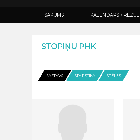
SĀKUMS
KALENDĀRS / REZUL
STOPIŅU PHK
SASTĀVS
STATISTIKA
SPĒLES