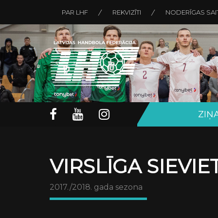
PAR LHF
REKVIZĪTI
NODERĪGAS SAI
ZIŅ
VIRSLĪGA SIEVI
2017./2018. gada sezona