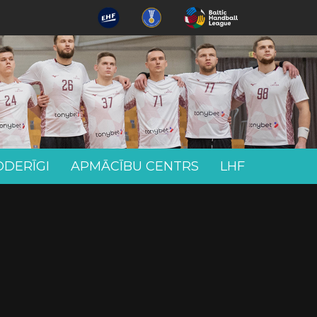
ODERĪGI
APMĀCĪBU CENTRS
LHF