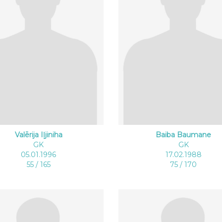
Valērija Iļjiniha
Baiba Baumane
GK
GK
05.01.1996
17.02.1988
55 / 165
75 / 170