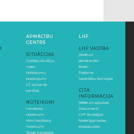
APMĀCĪBU
LHF
CENTRS
M
LHF VADĪBA
SITUĀCIJAS
Valde un
Dažādu situāciju
sekretariāts
video
Biedri
Noteikumu
Padome
skaidrojumi
Sacensību komisijas
LČ sarkanās
CITA
kartītes
INFORMĀCIJA
NOTEIKUMI
Sēdes un sapulces
Handbola
Dokumenti
noteikumi
LHF Stratēģija
Mini handbola
Noderīgas saites
noteikumi
Kopsapulces
Street handbola