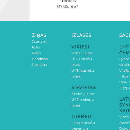
Treneris
07.05.1967
ZIŅAS
IZLASES
SAC
Jaunumi
VĪRIEŠI
LHF
Foto
ČEM
Video
Vīriešu izlase
Handbola
U-20 vīriešu
SynotT
Podkāsts
izlase
vīrieš
U-18 jauniešu
Virslī
izlase
1. līga
Doku
SIEVIETES
Ziņoj
Sieviešu izlase
LAT
U-17 meiteņu
SYN
izlase
KAU
TRENERI
Vīrieš
Latvijas izlašu
Sievie
treneri un
Doku