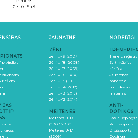
Treneris
07.10.1948
ENSĪBAS
JAUNATNE
NODERĪGI
ZĒNI
TRENERIE
PIONĀTS
Zēni U-19 (2007)
Treneru reģistrs
ip Virslīga
Zēni U-18 (2008)
Sertifikācijas
iem
Zēni U-17 (2009)
kārtība
ga sievietēm
Zēni U-16 (2010)
Jaunatnes
 vīriešiem
Zēni U-15 (2011)
handbola
menti
Zēni U-14 (2012)
metodiskais
umi
Zēni U-13 (2013)
materiāls
Zēni U-12 (2014)
VIJAS
ANTI-
OTTIP
MEITENES
DOPINGS
SS
Meitenes U-19
Kas ir Dopings?
u kauss
(2007-2008)
Patiess sports
šu kauss
Meitenes U-17
Drošs sports
menti
(2009)
Dopinga