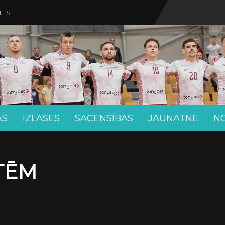
TES
AS
IZLASES
SACENSĪBAS
JAUNATNE
N
ETĒM