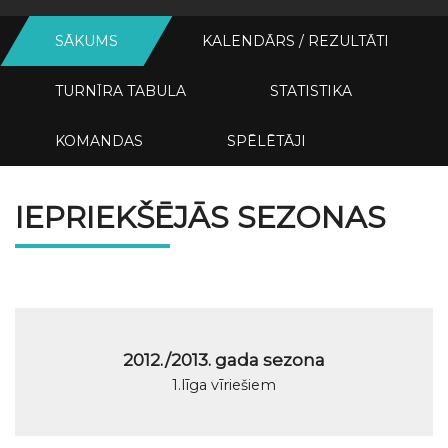
SĀKUMS
KALENDĀRS / REZULTĀTI
TURNĪRA TABULA
STATISTIKA
KOMANDAS
SPĒLĒTĀJI
IEPRIEKŠĒJĀS SEZONAS
2012./2013. gada sezona
1.līga vīriešiem