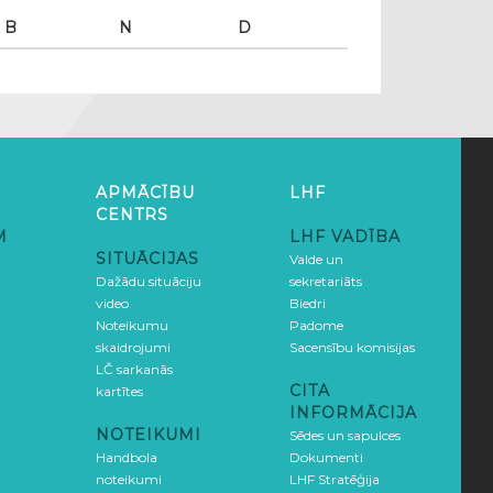
B
N
D
APMĀCĪBU
LHF
CENTRS
M
LHF VADĪBA
SITUĀCIJAS
Valde un
Dažādu situāciju
sekretariāts
video
Biedri
Noteikumu
Padome
skaidrojumi
Sacensību komisijas
LČ sarkanās
CITA
kartītes
INFORMĀCIJA
NOTEIKUMI
Sēdes un sapulces
Handbola
Dokumenti
noteikumi
LHF Stratēģija