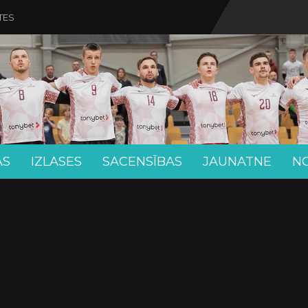
TES
AS
IZLASES
SACENSĪBAS
JAUNATNE
N