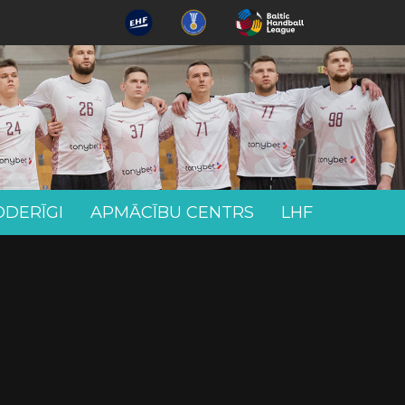
ODERĪGI
APMĀCĪBU CENTRS
LHF