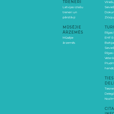
TRENERI
Vīrieš
Latvijas izlašu
Sievie
treneri un
Doku
pārstāvji
Ziņoj
MŪSĒJIE
TUR
ĀRZEMĒS
Rīgas
Mūsējie
EHF E
ārzemēs
Baltija
Sievieš
Rīgas
Veterā
Pludm
handb
TIES
DEL
Tiesne
Delegā
Nozīm
CITA
INF