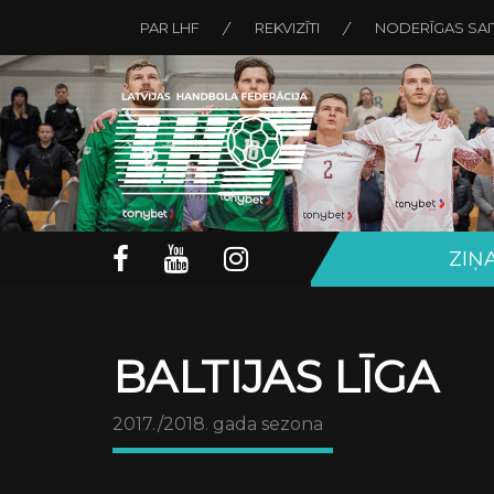
PAR LHF
REKVIZĪTI
NODERĪGAS SAI
ZIŅ
BALTIJAS LĪGA
2017./2018. gada sezona