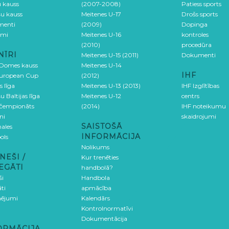
u kauss
(2007-2008)
Patiess sports
šu kauss
Meitenes U-17
Drošs sports
menti
(2009)
Dopinga
umi
Meitenes U-16
kontroles
(2010)
procedūra
NĪRI
Meitenes U-15 (2011)
Dokumenti
 Domes kauss
Meitenes U-14
IHF
uropean Cup
(2012)
s līga
Meitenes U-13 (2013)
IHF Izglītības
u Baltijas līga
Meitenes U-12
centrs
 čempionāts
(2014)
IHF noteikumu
ni
skaidrojumi
SAISTOŠĀ
ales
INFORMĀCIJA
ols
Nolikums
NEŠI /
Kur trenēties
EGĀTI
handbolā?
ši
Handbola
ti
apmācība
ējumi
Kalendārs
Kontrolnormatīvi
Dokumentācija
ORMĀCIJA