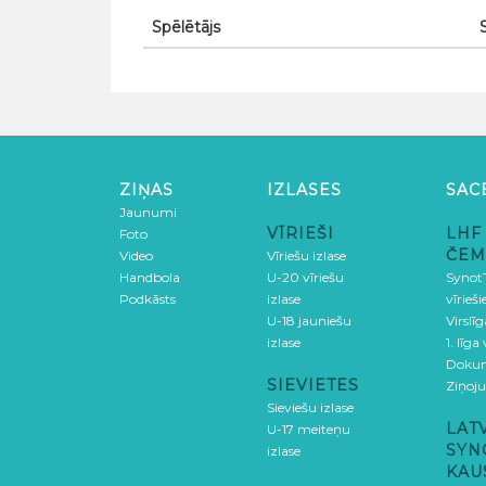
Spēlētājs
ZIŅAS
IZLASES
SAC
Jaunumi
VĪRIEŠI
LHF
Foto
ČEM
Video
Vīriešu izlase
Handbola
U-20 vīriešu
SynotT
Podkāsts
izlase
vīrieš
U-18 jauniešu
Virslī
izlase
1. līga
Doku
SIEVIETES
Ziņoj
Sieviešu izlase
LAT
U-17 meiteņu
SYN
izlase
KAU