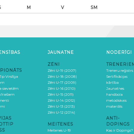
S
M
V
SM
ENSĪBAS
JAUNATNE
NODERĪGI
ZĒNI
TRENERIE
PIONĀTS
Zēni U-19 (2007)
Treneru reģistrs
ip Virslīga
Zēni U-18 (2008)
Sertifikācijas
iem
Zēni U-17 (2009)
kārtība
ga sievietēm
Zēni U-16 (2010)
Jaunatnes
 vīriešiem
Zēni U-15 (2011)
handbola
menti
Zēni U-14 (2012)
metodiskais
umi
Zēni U-13 (2013)
materiāls
Zēni U-12 (2014)
VIJAS
ANTI-
OTTIP
MEITENES
DOPINGS
SS
Meitenes U-19
Kas ir Dopings?