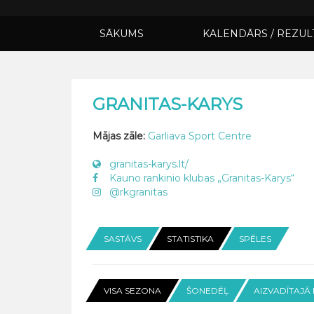
SĀKUMS
KALENDĀRS / REZUL
GRANITAS-KARYS
Mājas zāle:
Garliava Sport Centre
granitas-karys.lt/
Kauno rankinio klubas „Granitas-Karys“
@rkgranitas
SASTĀVS
STATISTIKA
SPĒLES
VISA SEZONA
ŠONEDĒĻ
AIZVADĪTAJĀ