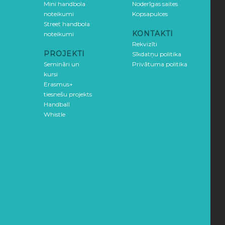
Mini handbola
Noderīgas saites
noteikumi
Kopsapulces
Street handbola
KONTAKTI
noteikumi
Rekvizīti
PROJEKTI
Sīkdatņu politika
Semināri un
Privātuma politika
kursi
Erasmus+
tiesnešu projekts
Handball
Whistle