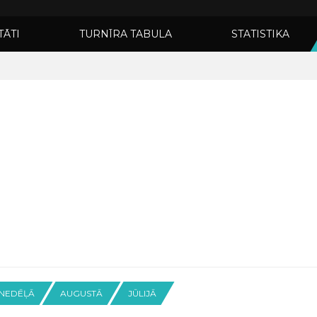
TĀTI
TURNĪRA TABULA
STATISTIKA
 NEDĒĻĀ
AUGUSTĀ
JŪLIJĀ