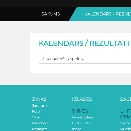
SĀKUMS
KALENDĀRS / REZUL
KALENDĀRS / REZULTĀTI
Tikai nākošās spēles
ZIŅAS
IZLASES
SAC
Jaunumi
VĪRIEŠI
LHF
Foto
ČEM
Video
Vīriešu izlase
Handbola
U-20 vīriešu
SynotT
Podkāsts
izlase
vīrieš