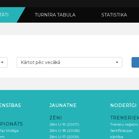
TĀTI
TURNĪRA TABULA
STATISTIKA
Kārtot pēc vecākā
ENSĪBAS
JAUNATNE
NODERĪGI
ZĒNI
TRENERIE
PIONĀTS
Zēni U-19 (2007)
Treneru reģistrs
ip Virslīga
Zēni U-18 (2008)
Sertifikācijas
iem
Zēni U-17 (2009)
kārtība