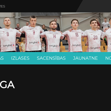
TES
AS
IZLASES
SACENSĪBAS
JAUNATNE
N
ĪGA