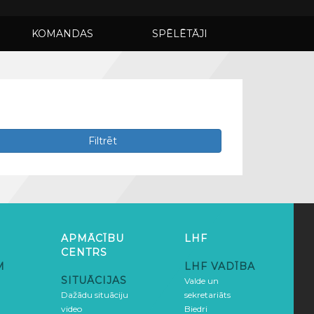
KOMANDAS
SPĒLĒTĀJI
Filtrēt
APMĀCĪBU
LHF
CENTRS
M
LHF VADĪBA
SITUĀCIJAS
Valde un
Dažādu situāciju
sekretariāts
video
Biedri