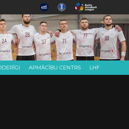
ODERĪGI
APMĀCĪBU CENTRS
LHF