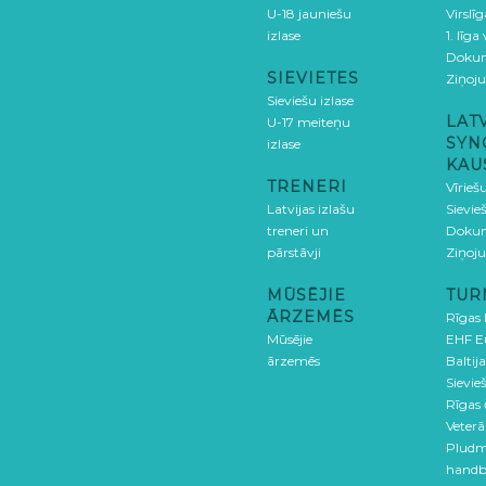
U-18 jauniešu
Virslī
izlase
1. līga
Doku
SIEVIETES
Ziņoj
Sieviešu izlase
LAT
U-17 meiteņu
SYN
izlase
KAU
TRENERI
Vīrieš
Latvijas izlašu
Sievie
treneri un
Doku
pārstāvji
Ziņoj
MŪSĒJIE
TUR
ĀRZEMĒS
Rīgas
Mūsējie
EHF E
ārzemēs
Baltija
Sievieš
Rīgas
Veterā
Pludm
handb