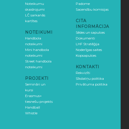
Noteikumu
Padome
skaidrojumi
Sacensību komisijas
LČ sarkanās
CITA
kartītes
INFORMĀCIJA
NOTEIKUMI
Sēdes un sapulces
Handbola
Dokumenti
noteikumi
LHF Stratēģija
Mini handbola
Noderīgas saites
noteikumi
Kopsapulces
Street handbola
KONTAKTI
noteikumi
Rekvizīti
PROJEKTI
Sīkdatņu politika
Semināri un
Privātuma politika
kursi
Erasmus+
tiesnešu projekts
Handball
Whistle