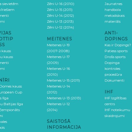
ga sievietēm
Zēni U-16 (2010)
Jaunatnes
 vīriešiem
Zēni U-15 (2011)
handbola
menti
Zēni U-14 (2012)
metodiskais
umi
Zēni U-13 (2013)
materiāls
Zēni U-12 (2014)
VIJAS
ANTI-
OTTIP
MEITENES
DOPINGS
SS
Meitenes U-19
Kas ir Dopings?
u kauss
(2007-2008)
Patiess sports
šu kauss
Meitenes U-17
Drošs sports
menti
(2009)
Dopinga
umi
Meitenes U-16
kontroles
(2010)
procedūra
NĪRI
Meitenes U-15 (2011)
Dokumenti
 Domes kauss
Meitenes U-14
IHF
uropean Cup
(2012)
s līga
Meitenes U-13 (2013)
IHF Izglītības
u Baltijas līga
Meitenes U-12
centrs
 čempionāts
(2014)
IHF noteikumu
ni
skaidrojumi
SAISTOŠĀ
ales
INFORMĀCIJA
ols