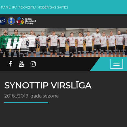
PAR LHF
REKVIZĪTI
NODERĪGAS SAITES
Togg
navig
SYNOTTIP VIRSLĪGA
2018./2019. gada sezona