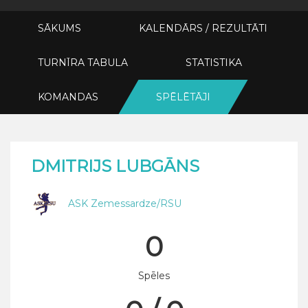
SĀKUMS
KALENDĀRS / REZULTĀTI
TURNĪRA TABULA
STATISTIKA
KOMANDAS
SPĒLĒTĀJI
DMITRIJS LUBGĀNS
ASK Zemessardze/RSU
0
Spēles