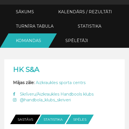
SĀKUMS
KALENDĀRS / REZULTĀTI
TURNĪRA TABULA
STATISTIKA
KOMANDAS
SPĒLĒTĀJI
HK S&A
Mājas zāle:
Aizkraukles sporta centrs
Skrīveru/Aizkraukles Handbools klubs
@handbola_klubs_skriveri
SASTĀVS
STATISTIKA
SPĒLES