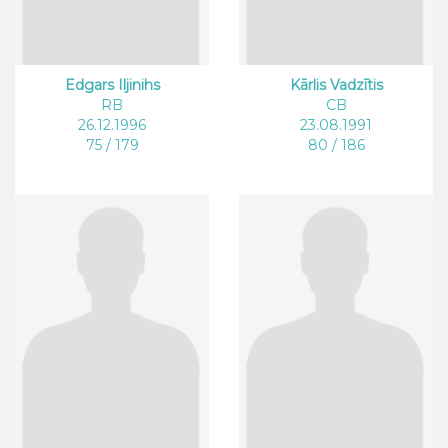
Edgars Iljinihs
Kārlis Vadzītis
RB
CB
26.12.1996
23.08.1991
75 / 179
80 / 186