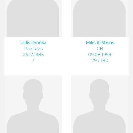
Uldis Dronka
Miks Kiršteins
Pārstāvis
CB
26.12.1986
09.08.1999
/
79 / 180