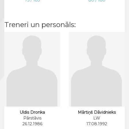
75 / 185
80 / 180
Treneri un personāls:
Uldis Dronka
Mārtiņš Dāvidnieks
Pārstāvis
LW
26.12.1986
17.08.1992