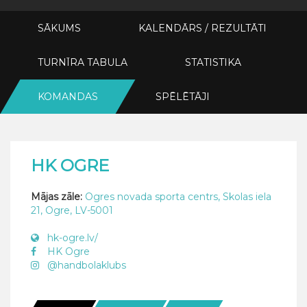
SĀKUMS
KALENDĀRS / REZULTĀTI
TURNĪRA TABULA
STATISTIKA
KOMANDAS
SPĒLĒTĀJI
HK OGRE
Mājas zāle:
Ogres novada sporta centrs, Skolas iela
21, Ogre, LV-5001
hk-ogre.lv/
HK Ogre
@handbolaklubs