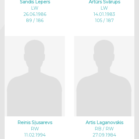
Sandis Lepers
Artūrs Svārups
LW
LW
26.06.1986
14.01.1983
89 / 186
105 / 187
Reinis Sļusarevs
Artis Laganovskis
RW
RB / RW
11.02.1994
27.09.1984