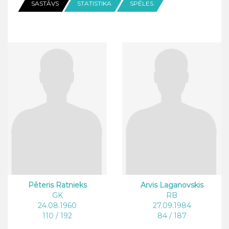
SASTĀVS
STATISTIKA
SPĒLES
Pēteris Ratnieks
Arvis Laganovskis
GK
RB
24.08.1960
27.09.1984
110 / 192
84 / 187