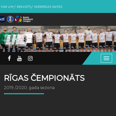
PAR LHF
REKVIZĪTI
NODERĪGAS SAITES
Togg
navig
RĪGAS ČEMPIONĀTS
2019./2020. gada sezona