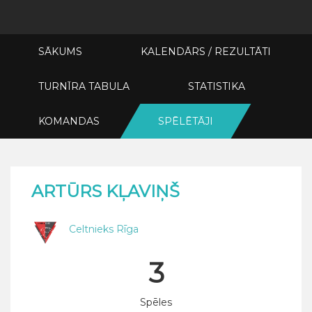
SĀKUMS
KALENDĀRS / REZULTĀTI
TURNĪRA TABULA
STATISTIKA
KOMANDAS
SPĒLĒTĀJI
ARTŪRS KĻAVIŅŠ
Celtnieks Rīga
3
Spēles