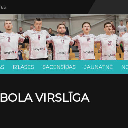
TES
AS
IZLASES
SACENSĪBAS
JAUNATNE
N
BOLA VIRSLĪGA