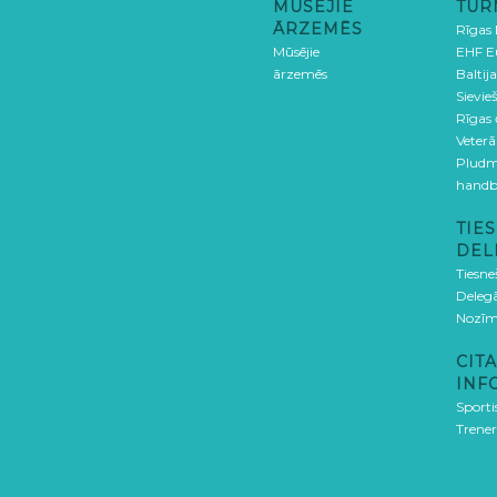
MŪSĒJIE
TUR
ĀRZEMĒS
Rīgas
Mūsējie
EHF E
ārzemēs
Baltija
Sievieš
Rīgas
Veterā
Pludm
handb
TIES
DEL
Tiesne
Delegā
Nozīm
CITA
INF
Sporti
Trener