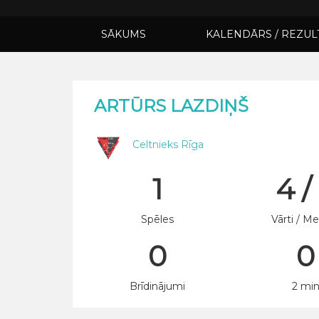
SĀKUMS
KALENDĀRS / REZUL
ARTŪRS LAZDIŅŠ
Celtnieks Rīga
1
4 /
Spēles
Vārti / Me
0
0
Brīdinājumi
2 mi