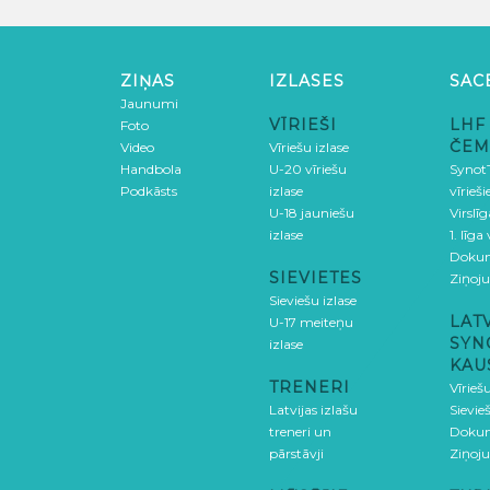
ZIŅAS
IZLASES
SAC
Jaunumi
VĪRIEŠI
LHF
Foto
ČEM
Video
Vīriešu izlase
Handbola
U-20 vīriešu
SynotT
Podkāsts
izlase
vīrieš
U-18 jauniešu
Virslī
izlase
1. līga
Doku
SIEVIETES
Ziņoj
Sieviešu izlase
LAT
U-17 meiteņu
SYN
izlase
KAU
TRENERI
Vīrieš
Latvijas izlašu
Sievie
treneri un
Doku
pārstāvji
Ziņoj