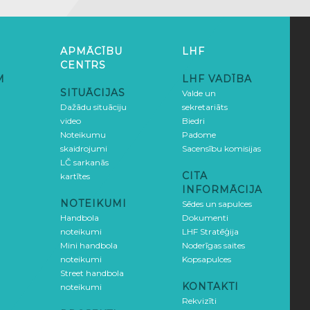
APMĀCĪBU
LHF
CENTRS
M
LHF VADĪBA
SITUĀCIJAS
Valde un
Dažādu situāciju
sekretariāts
video
Biedri
Noteikumu
Padome
skaidrojumi
Sacensību komisijas
LČ sarkanās
CITA
kartītes
INFORMĀCIJA
NOTEIKUMI
Sēdes un sapulces
Handbola
Dokumenti
noteikumi
LHF Stratēģija
Mini handbola
Noderīgas saites
noteikumi
Kopsapulces
Street handbola
KONTAKTI
noteikumi
Rekvizīti