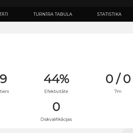
TĀTI
TURNĪRA TABULA
STATISTIKA
 9
44%
0 / 0
tieni
Efektivitāte
7m
0
n
Diskvalifikācijas