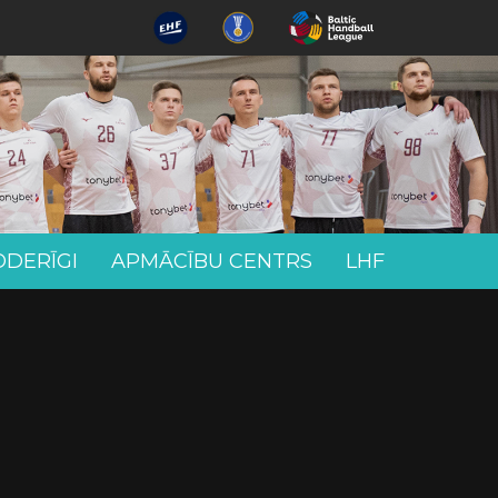
ODERĪGI
APMĀCĪBU CENTRS
LHF