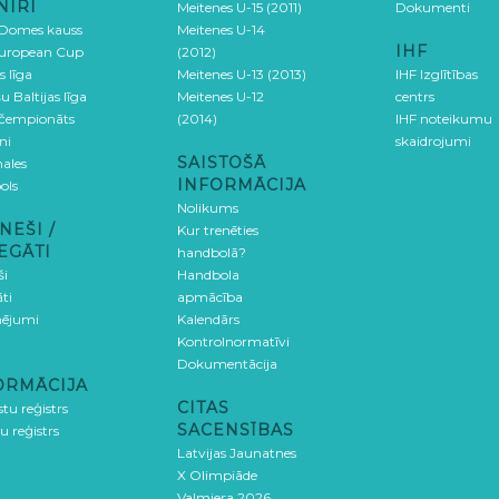
NĪRI
Meitenes U-15 (2011)
Dokumenti
 Domes kauss
Meitenes U-14
IHF
uropean Cup
(2012)
s līga
Meitenes U-13 (2013)
IHF Izglītības
u Baltijas līga
Meitenes U-12
centrs
 čempionāts
(2014)
IHF noteikumu
ni
skaidrojumi
SAISTOŠĀ
ales
INFORMĀCIJA
ols
Nolikums
NEŠI /
Kur trenēties
EGĀTI
handbolā?
ši
Handbola
ti
apmācība
ējumi
Kalendārs
Kontrolnormatīvi
Dokumentācija
ORMĀCIJA
CITAS
stu reģistrs
SACENSĪBAS
u reģistrs
Latvijas Jaunatnes
X Olimpiāde
Valmiera 2026