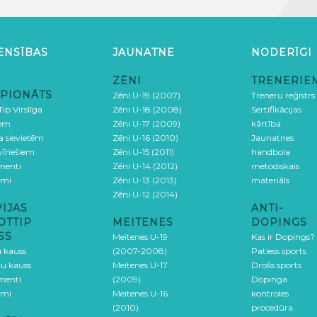
ENSĪBAS
JAUNATNE
NODERĪGI
ZĒNI
TRENERIE
PIONĀTS
Zēni U-19 (2007)
Treneru reģistrs
ip Virslīga
Zēni U-18 (2008)
Sertifikācijas
iem
Zēni U-17 (2009)
kārtība
ga sievietēm
Zēni U-16 (2010)
Jaunatnes
 vīriešiem
Zēni U-15 (2011)
handbola
menti
Zēni U-14 (2012)
metodiskais
umi
Zēni U-13 (2013)
materiāls
Zēni U-12 (2014)
VIJAS
ANTI-
OTTIP
MEITENES
DOPINGS
SS
Meitenes U-19
Kas ir Dopings?
u kauss
(2007-2008)
Patiess sports
šu kauss
Meitenes U-17
Drošs sports
menti
(2009)
Dopinga
umi
Meitenes U-16
kontroles
(2010)
procedūra