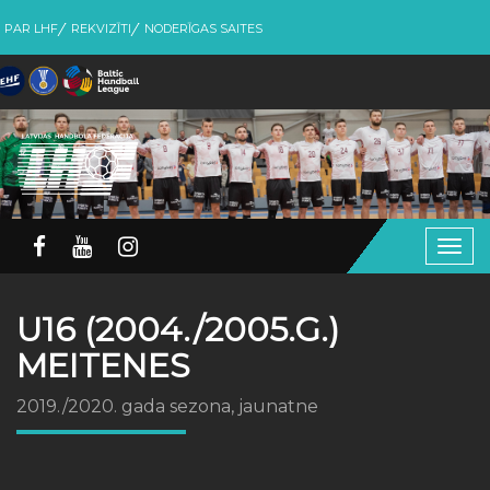
PAR LHF
REKVIZĪTI
NODERĪGAS SAITES
Togg
navig
U16 (2004./2005.G.)
MEITENES
2019./2020. gada sezona, jaunatne