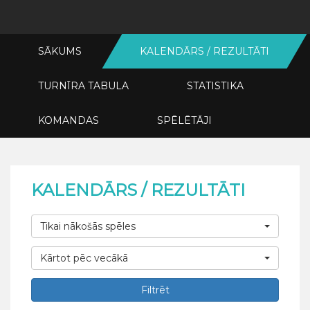
SĀKUMS
KALENDĀRS / REZULTĀTI
TURNĪRA TABULA
STATISTIKA
KOMANDAS
SPĒLĒTĀJI
KALENDĀRS / REZULTĀTI
Tikai nākošās spēles
Kārtot pēc vecākā
Filtrēt