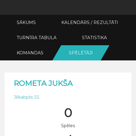
SĀKUMS
KALENDĀRS / REZULTĀTI
TURNĪRA TABULA
STATISTIKA
KOMANDAS
SPĒLĒTĀJI
ROMETA JUKŠA
Jēkabpils SS
0
Spēles