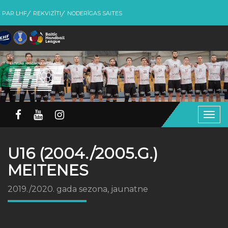
PAR LHF
REKVIZĪTI
NODERĪGAS SAITES
Togg
navig
U16 (2004./2005.G.)
MEITENES
2019./2020. gada sezona, jaunatne