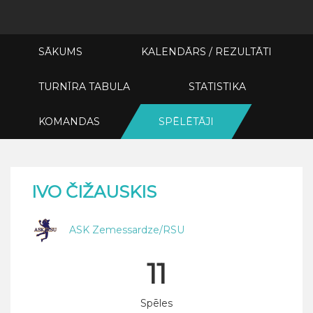
SĀKUMS
KALENDĀRS / REZULTĀTI
TURNĪRA TABULA
STATISTIKA
KOMANDAS
SPĒLĒTĀJI
IVO ČIŽAUSKIS
ASK Zemessardze/RSU
11
Spēles