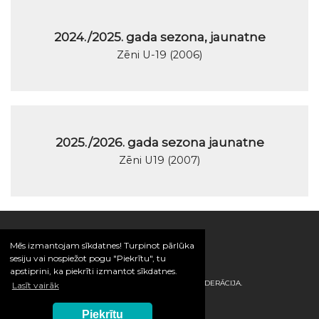
2024./2025. gada sezona, jaunatne
Zēni U-19 (2006)
2025./2026. gada sezona jaunatne
Zēni U19 (2007)
Mēs izmantojam sīkdatnes! Turpinot pārlūka
sesiju vai nospiežot pogu "Piekrītu", tu
apstiprini, ka piekrīti izmantot sīkdatnes.
© 2026 / LATVIJAS HANDBOLA FEDERĀCIJA.
Lasīt vairāk
Piekrītu