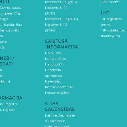
NĪRI
Meitenes U-15 (2011)
Dokumenti
 Domes kauss
Meitenes U-14
IHF
uropean Cup
(2012)
s līga
Meitenes U-13 (2013)
IHF Izglītības
u Baltijas līga
Meitenes U-12
centrs
 čempionāts
(2014)
IHF noteikumu
ni
skaidrojumi
SAISTOŠĀ
ales
INFORMĀCIJA
ols
Nolikums
NEŠI /
Kur trenēties
EGĀTI
handbolā?
ši
Handbola
ti
apmācība
ējumi
Kalendārs
Kontrolnormatīvi
Dokumentācija
ORMĀCIJA
CITAS
stu reģistrs
SACENSĪBAS
u reģistrs
Latvijas Jaunatnes
X Olimpiāde
Valmiera 2026