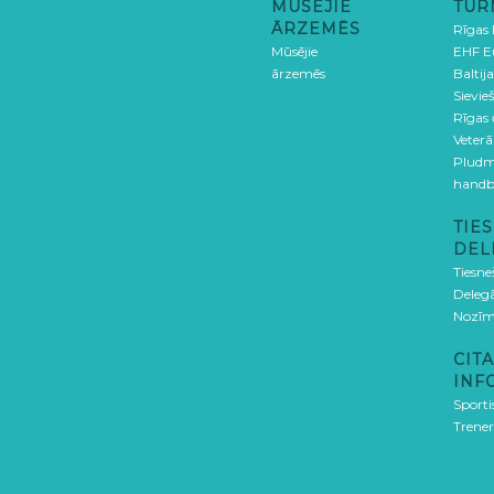
MŪSĒJIE
TUR
ĀRZEMĒS
Rīgas
Mūsējie
EHF E
ārzemēs
Baltija
Sievieš
Rīgas
Veterā
Pludm
handb
TIES
DEL
Tiesne
Delegā
Nozīm
CITA
INF
Sporti
Trener