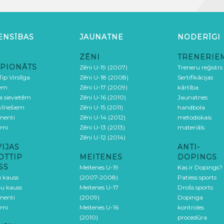
ENSĪBAS
JAUNATNE
NODERĪGI
ZĒNI
TRENERIE
PIONĀTS
Zēni U-19 (2007)
Treneru reģistrs
ip Virslīga
Zēni U-18 (2008)
Sertifikācijas
iem
Zēni U-17 (2009)
kārtība
ga sievietēm
Zēni U-16 (2010)
Jaunatnes
 vīriešiem
Zēni U-15 (2011)
handbola
menti
Zēni U-14 (2012)
metodiskais
umi
Zēni U-13 (2013)
materiāls
Zēni U-12 (2014)
VIJAS
ANTI-
OTTIP
MEITENES
DOPINGS
SS
Meitenes U-19
Kas ir Dopings?
u kauss
(2007-2008)
Patiess sports
šu kauss
Meitenes U-17
Drošs sports
menti
(2009)
Dopinga
umi
Meitenes U-16
kontroles
(2010)
procedūra