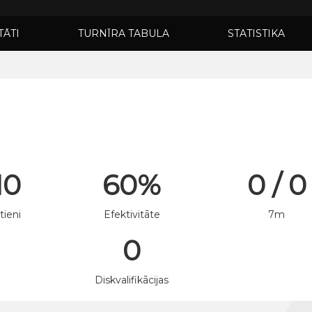
TĀTI
TURNĪRA TABULA
STATISTIKA
10
60%
0 / 0
tieni
Efektivitāte
7m
0
n
Diskvalifikācijas