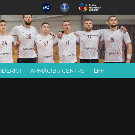
ODERĪGI
APMĀCĪBU CENTRS
LHF