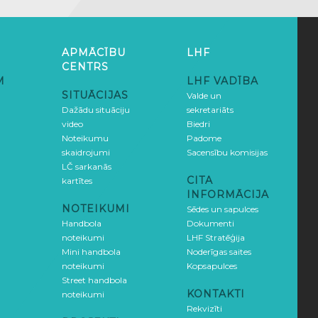
APMĀCĪBU
LHF
CENTRS
M
LHF VADĪBA
SITUĀCIJAS
Valde un
Dažādu situāciju
sekretariāts
video
Biedri
Noteikumu
Padome
skaidrojumi
Sacensību komisijas
LČ sarkanās
CITA
kartītes
INFORMĀCIJA
NOTEIKUMI
Sēdes un sapulces
Handbola
Dokumenti
noteikumi
LHF Stratēģija
Mini handbola
Noderīgas saites
noteikumi
Kopsapulces
Street handbola
KONTAKTI
noteikumi
Rekvizīti