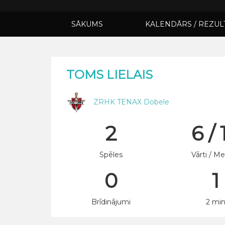
SĀKUMS
KALENDĀRS / REZUL
TOMS LIELAIS
ZRHK TENAX Dobele
2
6 / 
Spēles
Vārti / Me
0
1
Brīdinājumi
2 mi