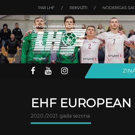
PAR LHF
REKVIZĪTI
NODERĪGAS SAI
ZIŅ
EHF EUROPEAN C
2020./2021. gada sezona