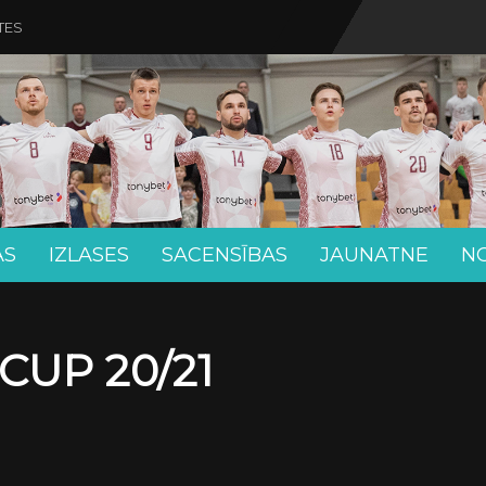
TES
AS
IZLASES
SACENSĪBAS
JAUNATNE
N
UP 20/21