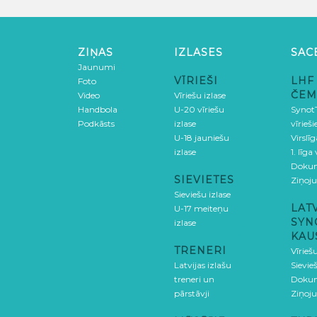
ZIŅAS
IZLASES
SAC
Jaunumi
VĪRIEŠI
LHF
Foto
ČEM
Video
Vīriešu izlase
Handbola
U-20 vīriešu
SynotT
Podkāsts
izlase
vīrieš
U-18 jauniešu
Virslī
izlase
1. līga
Doku
SIEVIETES
Ziņoj
Sieviešu izlase
LAT
U-17 meiteņu
SYN
izlase
KAU
TRENERI
Vīrieš
Latvijas izlašu
Sievie
treneri un
Doku
pārstāvji
Ziņoj