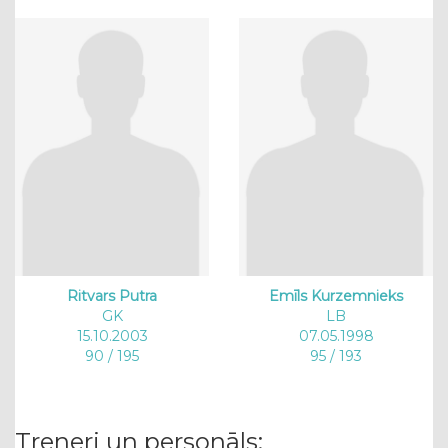
Ritvars Putra
Emīls Kurzemnieks
GK
LB
15.10.2003
07.05.1998
90 / 195
95 / 193
Treneri un personāls: