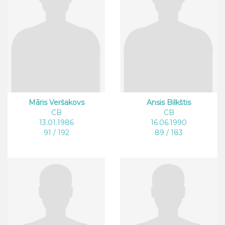
Māris Veršakovs
Ansis Bilkštis
CB
CB
13.01.1986
16.06.1990
91 / 192
89 / 183