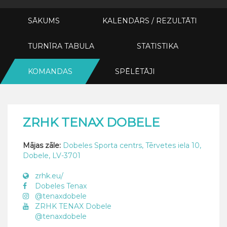
SĀKUMS
KALENDĀRS / REZULTĀTI
TURNĪRA TABULA
STATISTIKA
KOMANDAS
SPĒLĒTĀJI
ZRHK TENAX DOBELE
Mājas zāle:
Dobeles Sporta centrs, Tērvetes iela 10,
Dobele, LV-3701
zrhk.eu/
Dobeles Tenax
@tenaxdobele
ZRHK TENAX Dobele
@tenaxdobele