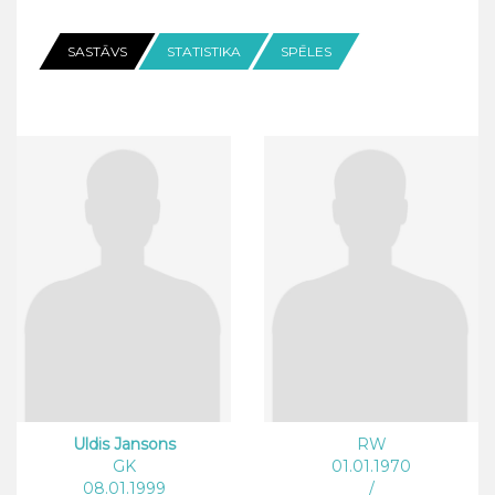
SASTĀVS
STATISTIKA
SPĒLES
Uldis Jansons
RW
GK
01.01.1970
08.01.1999
/