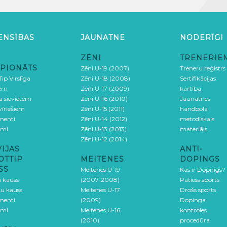
ENSĪBAS
JAUNATNE
NODERĪGI
ZĒNI
TRENERIE
PIONĀTS
Zēni U-19 (2007)
Treneru reģistrs
ip Virslīga
Zēni U-18 (2008)
Sertifikācijas
iem
Zēni U-17 (2009)
kārtība
ga sievietēm
Zēni U-16 (2010)
Jaunatnes
 vīriešiem
Zēni U-15 (2011)
handbola
menti
Zēni U-14 (2012)
metodiskais
umi
Zēni U-13 (2013)
materiāls
Zēni U-12 (2014)
VIJAS
ANTI-
OTTIP
MEITENES
DOPINGS
SS
Meitenes U-19
Kas ir Dopings?
u kauss
(2007-2008)
Patiess sports
šu kauss
Meitenes U-17
Drošs sports
menti
(2009)
Dopinga
umi
Meitenes U-16
kontroles
(2010)
procedūra