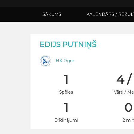
SĀKUMS
KALENDĀRS / REZUL
EDIJS PUTNIŅŠ
HK Ogre
1
4 /
Spēles
Vārti / Me
1
0
Brīdinājumi
2 mi