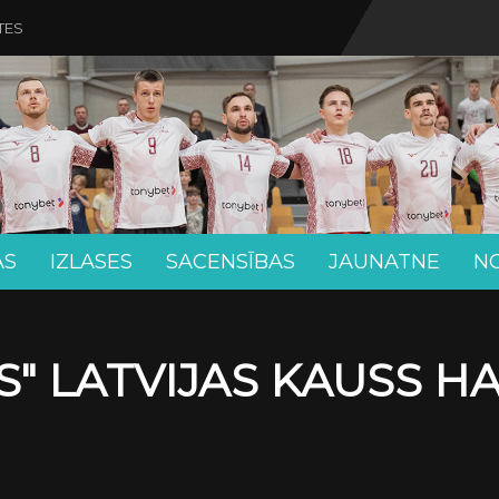
TES
AS
IZLASES
SACENSĪBAS
JAUNATNE
N
" LATVIJAS KAUSS H