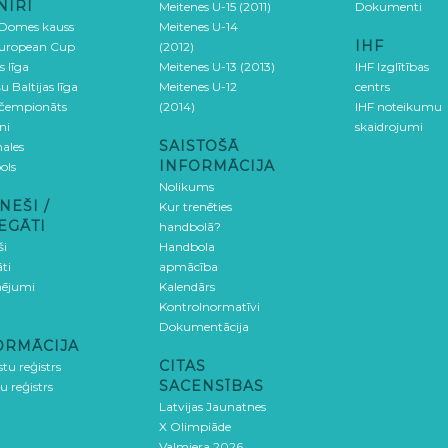
NĪRI
Meitenes U-15 (2011)
Dokumenti
 Domes kauss
Meitenes U-14
IHF
uropean Cup
(2012)
s līga
Meitenes U-13 (2013)
IHF Izglītības
u Baltijas līga
Meitenes U-12
centrs
 čempionāts
(2014)
IHF noteikumu
ni
skaidrojumi
SAISTOŠĀ
ales
INFORMĀCIJA
ols
Nolikums
NEŠI /
Kur trenēties
EGĀTI
handbolā?
ši
Handbola
ti
apmācība
ējumi
Kalendārs
Kontrolnormatīvi
Dokumentācija
ORMĀCIJA
CITAS
stu reģistrs
SACENSĪBAS
u reģistrs
Latvijas Jaunatnes
X Olimpiāde
Valmiera 2026