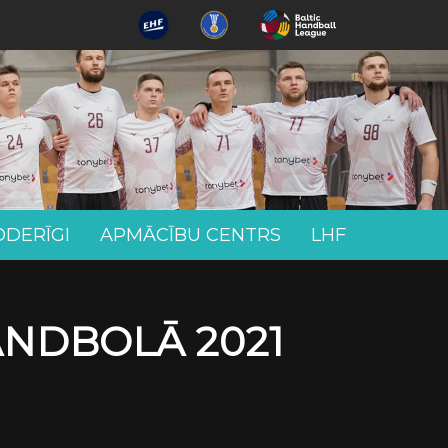
ODERĪGI
APMĀCĪBU CENTRS
LHF
ANDBOLĀ 2021