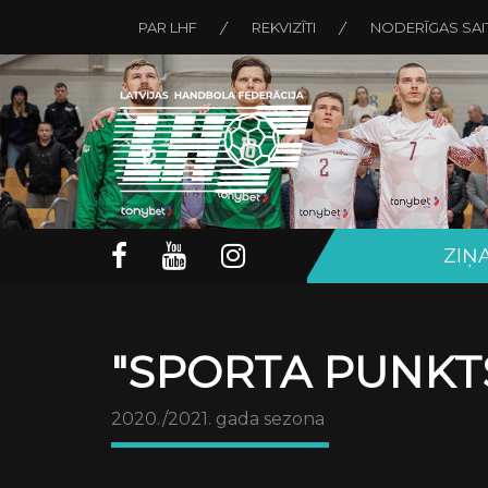
PAR LHF
REKVIZĪTI
NODERĪGAS SAI
ZIŅ
"SPORTA PUNKTS
2020./2021. gada sezona