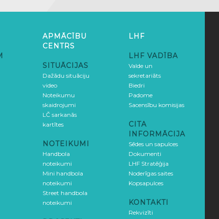
APMĀCĪBU
LHF
CENTRS
M
LHF VADĪBA
SITUĀCIJAS
Valde un
Dažādu situāciju
sekretariāts
video
Biedri
Noteikumu
Padome
skaidrojumi
Sacensību komisijas
LČ sarkanās
CITA
kartītes
INFORMĀCIJA
NOTEIKUMI
Sēdes un sapulces
Handbola
Dokumenti
noteikumi
LHF Stratēģija
Mini handbola
Noderīgas saites
noteikumi
Kopsapulces
Street handbola
KONTAKTI
noteikumi
Rekvizīti