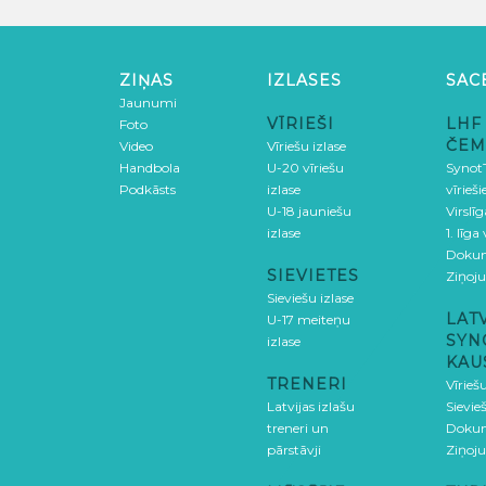
ZIŅAS
IZLASES
SAC
Jaunumi
VĪRIEŠI
LHF
Foto
ČEM
Video
Vīriešu izlase
Handbola
U-20 vīriešu
SynotT
Podkāsts
izlase
vīrieš
U-18 jauniešu
Virslī
izlase
1. līga
Doku
SIEVIETES
Ziņoj
Sieviešu izlase
LAT
U-17 meiteņu
SYN
izlase
KAU
TRENERI
Vīrieš
Latvijas izlašu
Sievie
treneri un
Doku
pārstāvji
Ziņoj