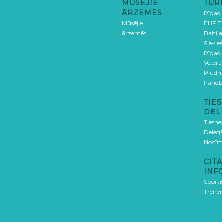
MŪSĒJIE
TUR
ĀRZEMĒS
Rīgas
Mūsējie
EHF E
ārzemēs
Baltija
Sievieš
Rīgas
Veterā
Pludm
handb
TIES
DEL
Tiesne
Delegā
Nozīm
CITA
INF
Sporti
Trener