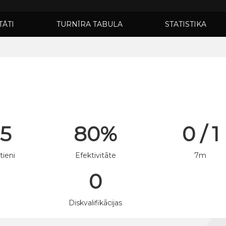
TĀTI
TURNĪRA TABULA
STATISTIKA
 5
80%
0 / 1
tieni
Efektivitāte
7m
0
n
Diskvalifikācijas