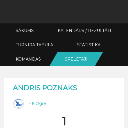
SĀKUMS
KALENDĀRS / REZULTĀTI
TURNĪRA TABULA
STATISTIKA
KOMANDAS
SPĒLĒTĀJI
ANDRIS POZŅAKS
HK Ogre
1