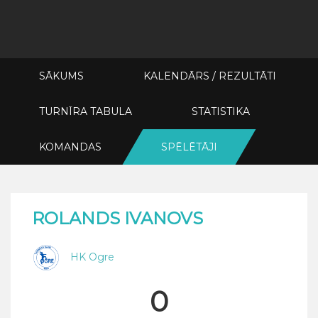
SĀKUMS
KALENDĀRS / REZULTĀTI
TURNĪRA TABULA
STATISTIKA
KOMANDAS
SPĒLĒTĀJI
ROLANDS IVANOVS
HK Ogre
0