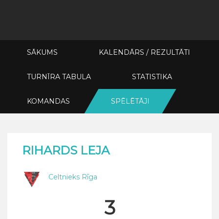
SĀKUMS
KALENDĀRS / REZULTĀTI
TURNĪRA TABULA
STATISTIKA
KOMANDAS
SPĒLĒTĀJI
RIHARDS LEJA
Celtnieks Rīga
3