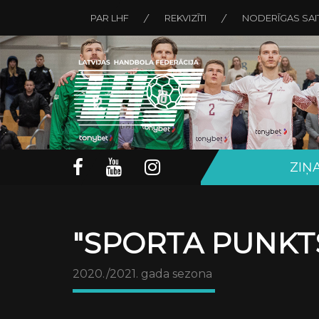
PAR LHF
REKVIZĪTI
NODERĪGAS SAI
ZIŅ
"SPORTA PUNKTS
2020./2021. gada sezona