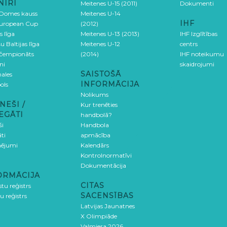
NĪRI
Meitenes U-15 (2011)
Dokumenti
 Domes kauss
Meitenes U-14
IHF
uropean Cup
(2012)
s līga
Meitenes U-13 (2013)
IHF Izglītības
u Baltijas līga
Meitenes U-12
centrs
 čempionāts
(2014)
IHF noteikumu
ni
skaidrojumi
SAISTOŠĀ
ales
INFORMĀCIJA
ols
Nolikums
NEŠI /
Kur trenēties
EGĀTI
handbolā?
ši
Handbola
ti
apmācība
ējumi
Kalendārs
Kontrolnormatīvi
Dokumentācija
ORMĀCIJA
CITAS
stu reģistrs
SACENSĪBAS
u reģistrs
Latvijas Jaunatnes
X Olimpiāde
Valmiera 2026