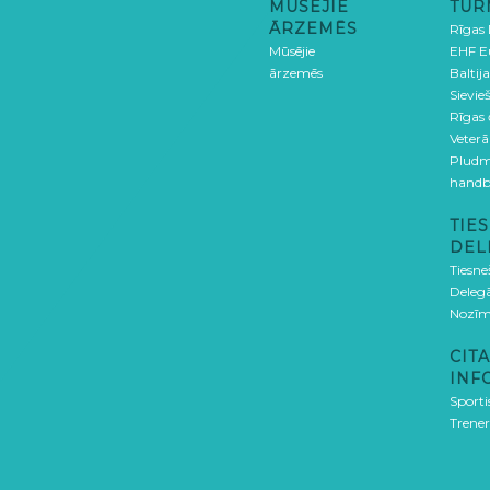
MŪSĒJIE
TUR
ĀRZEMĒS
Rīgas
Mūsējie
EHF E
ārzemēs
Baltija
Sievieš
Rīgas
Veterā
Pludm
handb
TIES
DEL
Tiesne
Delegā
Nozīm
CITA
INF
Sporti
Trener