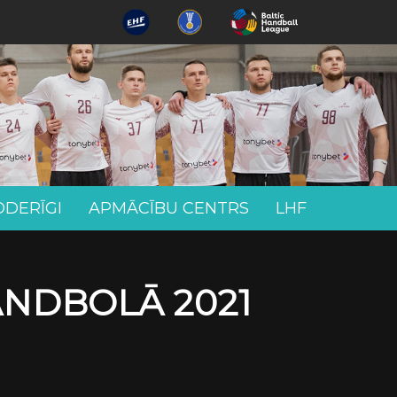
ODERĪGI
APMĀCĪBU CENTRS
LHF
ANDBOLĀ 2021