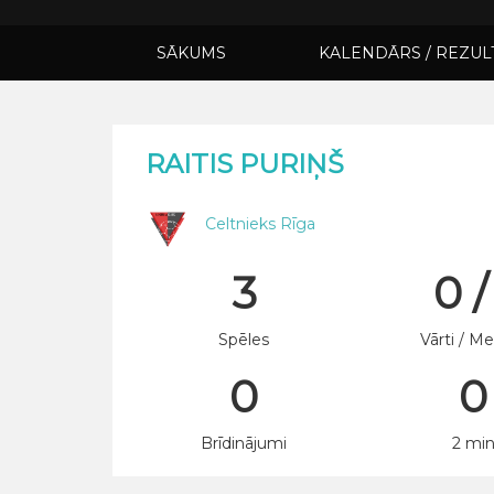
SĀKUMS
KALENDĀRS / REZUL
RAITIS PURIŅŠ
Celtnieks Rīga
3
0 /
Spēles
Vārti / Me
0
0
Brīdinājumi
2 mi