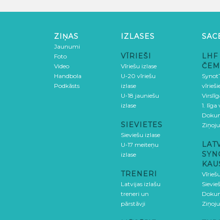
ZIŅAS
IZLASES
SAC
Jaunumi
VĪRIEŠI
LHF
Foto
ČEM
Video
Vīriešu izlase
Handbola
U-20 vīriešu
SynotT
Podkāsts
izlase
vīrieš
U-18 jauniešu
Virslī
izlase
1. līga
Doku
SIEVIETES
Ziņoj
Sieviešu izlase
LAT
U-17 meiteņu
SYN
izlase
KAU
TRENERI
Vīrieš
Latvijas izlašu
Sievie
treneri un
Doku
pārstāvji
Ziņoj