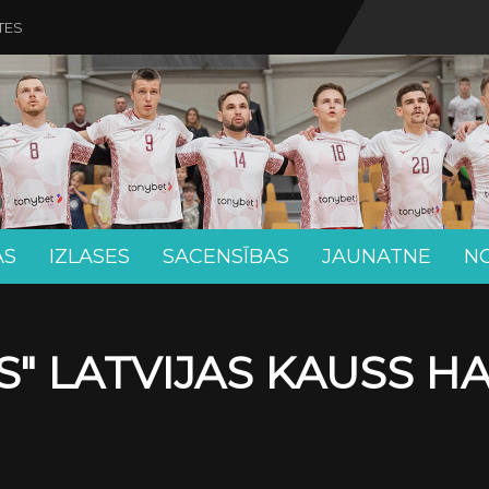
TES
AS
IZLASES
SACENSĪBAS
JAUNATNE
N
" LATVIJAS KAUSS H