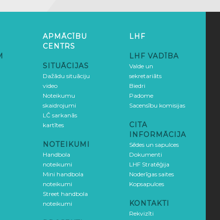
APMĀCĪBU
LHF
CENTRS
M
LHF VADĪBA
SITUĀCIJAS
Valde un
Dažādu situāciju
sekretariāts
video
Biedri
Noteikumu
Padome
skaidrojumi
Sacensību komisijas
LČ sarkanās
CITA
kartītes
INFORMĀCIJA
NOTEIKUMI
Sēdes un sapulces
Handbola
Dokumenti
noteikumi
LHF Stratēģija
Mini handbola
Noderīgas saites
noteikumi
Kopsapulces
Street handbola
KONTAKTI
noteikumi
Rekvizīti