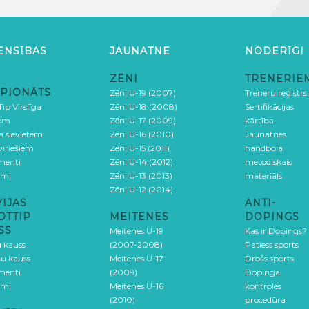
ENSĪBAS
JAUNATNE
NODERĪGI
ZĒNI
TRENERIE
PIONĀTS
Zēni U-19 (2007)
Treneru reģistrs
ip Virslīga
Zēni U-18 (2008)
Sertifikācijas
iem
Zēni U-17 (2009)
kārtība
ga sievietēm
Zēni U-16 (2010)
Jaunatnes
 vīriešiem
Zēni U-15 (2011)
handbola
menti
Zēni U-14 (2012)
metodiskais
umi
Zēni U-13 (2013)
materiāls
Zēni U-12 (2014)
VIJAS
ANTI-
OTTIP
MEITENES
DOPINGS
SS
Meitenes U-19
Kas ir Dopings?
u kauss
(2007-2008)
Patiess sports
šu kauss
Meitenes U-17
Drošs sports
menti
(2009)
Dopinga
umi
Meitenes U-16
kontroles
(2010)
procedūra