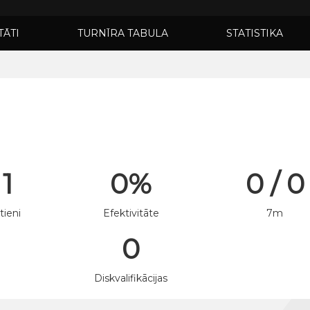
TĀTI
TURNĪRA TABULA
STATISTIKA
 1
0%
0 / 0
tieni
Efektivitāte
7m
0
n
Diskvalifikācijas