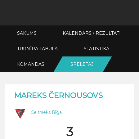
SĀKUMS
KALENDĀRS / REZULTĀTI
TURNĪRA TABULA
STATISTIKA
KOMANDAS
SPĒLĒTĀJI
MAREKS ČERNOUSOVS
Celtnieks Rīga
3