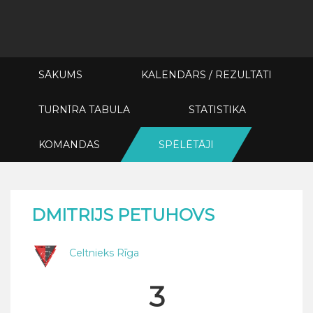
SĀKUMS
KALENDĀRS / REZULTĀTI
TURNĪRA TABULA
STATISTIKA
KOMANDAS
SPĒLĒTĀJI
DMITRIJS PETUHOVS
Celtnieks Rīga
3