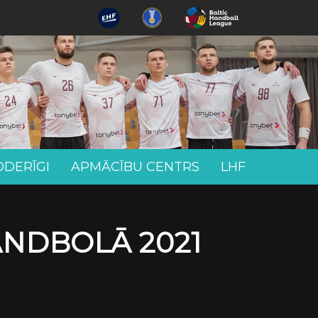
ODERĪGI
APMĀCĪBU CENTRS
LHF
ANDBOLĀ 2021