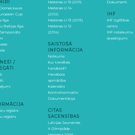
NĪRI
Meitenes U-15 (2011)
Dokumenti
 Domes kauss
Meitenes U-14
IHF
uropean Cup
(2012)
s līga
Meitenes U-13 (2013)
IHF Izglītības
u Baltijas līga
Meitenes U-12
centrs
 čempionāts
(2014)
IHF noteikumu
ni
skaidrojumi
SAISTOŠĀ
ales
INFORMĀCIJA
ols
Nolikums
NEŠI /
Kur trenēties
EGĀTI
handbolā?
ši
Handbola
ti
apmācība
ējumi
Kalendārs
Kontrolnormatīvi
Dokumentācija
ORMĀCIJA
CITAS
stu reģistrs
SACENSĪBAS
u reģistrs
Latvijas Jaunatnes
X Olimpiāde
Valmiera 2026