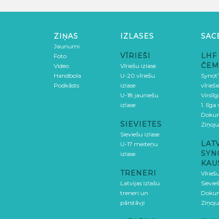
ZIŅAS
IZLASES
SAC
Jaunumi
VĪRIEŠI
LHF
Foto
ČEM
Video
Vīriešu izlase
Handbola
U-20 vīriešu
SynotT
Podkāsts
izlase
vīrieš
U-18 jauniešu
Virslī
izlase
1. līga
Doku
SIEVIETES
Ziņoj
Sieviešu izlase
LAT
U-17 meiteņu
SYN
izlase
KAU
TRENERI
Vīrieš
Latvijas izlašu
Sievie
treneri un
Doku
pārstāvji
Ziņoj