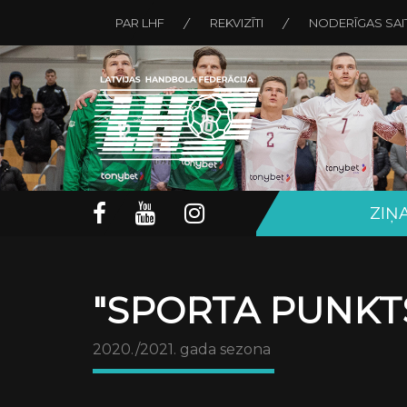
PAR LHF
REKVIZĪTI
NODERĪGAS SAI
ZIŅ
"SPORTA PUNKTS
2020./2021. gada sezona