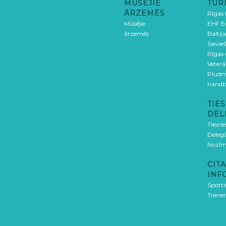
MŪSĒJIE
TUR
ĀRZEMĒS
Rīgas
Mūsējie
EHF E
ārzemēs
Baltija
Sievieš
Rīgas
Veterā
Pludm
handb
TIES
DEL
Tiesne
Delegā
Nozīm
CITA
INF
Sporti
Trener