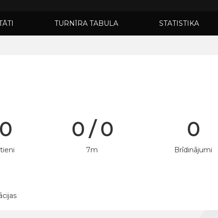
TĀTI
TURNĪRA TABULA
STATISTIKA
 0
0 / 0
0
tieni
7m
Brīdinājumi
ācijas