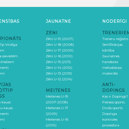
ENSĪBAS
JAUNATNE
NODERĪGI
ZĒNI
TRENERIE
PIONĀTS
Zēni U-19 (2007)
Treneru reģistrs
ip Virslīga
Zēni U-18 (2008)
Sertifikācijas
iem
Zēni U-17 (2009)
kārtība
ga sievietēm
Zēni U-16 (2010)
Jaunatnes
 vīriešiem
Zēni U-15 (2011)
handbola
menti
Zēni U-14 (2012)
metodiskais
umi
Zēni U-13 (2013)
materiāls
Zēni U-12 (2014)
VIJAS
ANTI-
OTTIP
MEITENES
DOPINGS
SS
Meitenes U-19
Kas ir Dopings?
u kauss
(2007-2008)
Patiess sports
šu kauss
Meitenes U-17
Drošs sports
menti
(2009)
Dopinga
umi
Meitenes U-16
kontroles
(2010)
procedūra