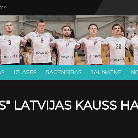
TES
AS
IZLASES
SACENSĪBAS
JAUNATNE
N
" LATVIJAS KAUSS H