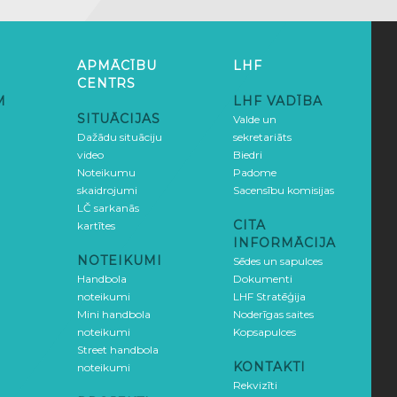
APMĀCĪBU
LHF
CENTRS
M
LHF VADĪBA
SITUĀCIJAS
Valde un
Dažādu situāciju
sekretariāts
video
Biedri
Noteikumu
Padome
skaidrojumi
Sacensību komisijas
LČ sarkanās
CITA
kartītes
INFORMĀCIJA
NOTEIKUMI
Sēdes un sapulces
Handbola
Dokumenti
noteikumi
LHF Stratēģija
Mini handbola
Noderīgas saites
noteikumi
Kopsapulces
Street handbola
KONTAKTI
noteikumi
Rekvizīti