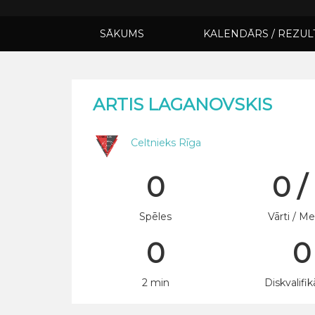
SĀKUMS
KALENDĀRS / REZUL
ARTIS LAGANOVSKIS
Celtnieks Rīga
0
0 /
Spēles
Vārti / Me
0
0
2 min
Diskvalifik