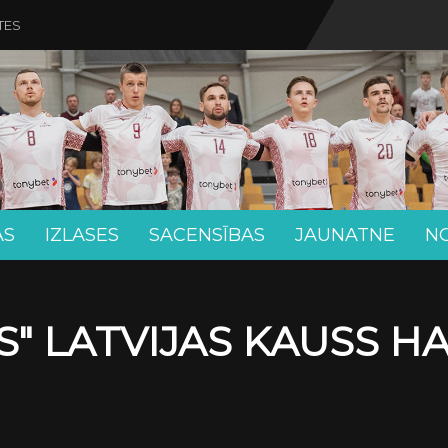
TES
AS
IZLASES
SACENSĪBAS
JAUNATNE
N
" LATVIJAS KAUSS H