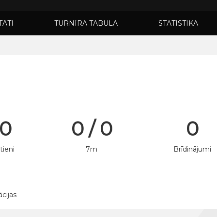
TĀTI
TURNĪRA TABULA
STATISTIKA
 0
0 / 0
0
tieni
7m
Brīdinājumi
ācijas