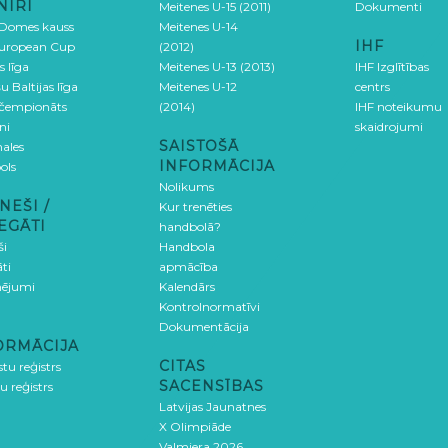
NĪRI
Meitenes U-15 (2011)
Dokumenti
 Domes kauss
Meitenes U-14
IHF
uropean Cup
(2012)
s līga
Meitenes U-13 (2013)
IHF Izglītības
u Baltijas līga
Meitenes U-12
centrs
 čempionāts
(2014)
IHF noteikumu
ni
skaidrojumi
SAISTOŠĀ
ales
INFORMĀCIJA
ols
Nolikums
NEŠI /
Kur trenēties
EGĀTI
handbolā?
ši
Handbola
ti
apmācība
ējumi
Kalendārs
Kontrolnormatīvi
Dokumentācija
ORMĀCIJA
CITAS
stu reģistrs
SACENSĪBAS
u reģistrs
Latvijas Jaunatnes
X Olimpiāde
Valmiera 2026