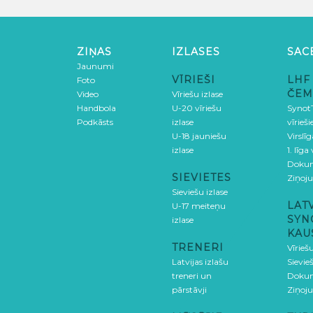
ZIŅAS
IZLASES
SAC
Jaunumi
VĪRIEŠI
LHF
Foto
ČEM
Video
Vīriešu izlase
Handbola
U-20 vīriešu
SynotT
Podkāsts
izlase
vīrieš
U-18 jauniešu
Virslī
izlase
1. līga
Doku
SIEVIETES
Ziņoj
Sieviešu izlase
LAT
U-17 meiteņu
SYN
izlase
KAU
TRENERI
Vīrieš
Latvijas izlašu
Sievie
treneri un
Doku
pārstāvji
Ziņoj