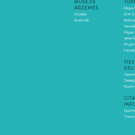
MŪSĒJIE
TUR
ĀRZEMĒS
Rīgas
Mūsējie
EHF E
ārzemēs
Baltija
Sievieš
Rīgas
Veterā
Pludm
handb
TIES
DEL
Tiesne
Delegā
Nozīm
CITA
INF
Sporti
Trener