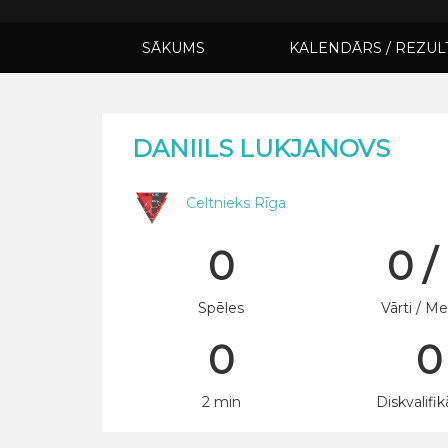
SĀKUMS
KALENDĀRS / REZUL
DANIILS LUKJANOVS
Celtnieks Rīga
0
0 /
Spēles
Vārti / Me
0
0
2 min
Diskvalifik