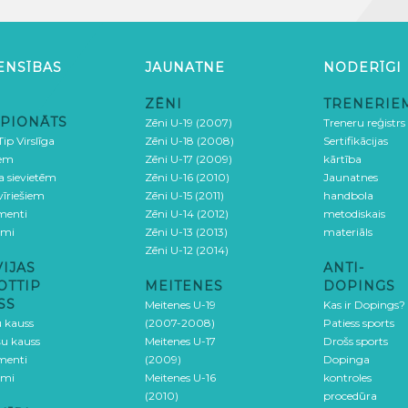
ENSĪBAS
JAUNATNE
NODERĪGI
ZĒNI
TRENERIE
PIONĀTS
Zēni U-19 (2007)
Treneru reģistrs
ip Virslīga
Zēni U-18 (2008)
Sertifikācijas
iem
Zēni U-17 (2009)
kārtība
ga sievietēm
Zēni U-16 (2010)
Jaunatnes
 vīriešiem
Zēni U-15 (2011)
handbola
menti
Zēni U-14 (2012)
metodiskais
umi
Zēni U-13 (2013)
materiāls
Zēni U-12 (2014)
VIJAS
ANTI-
OTTIP
MEITENES
DOPINGS
SS
Meitenes U-19
Kas ir Dopings?
u kauss
(2007-2008)
Patiess sports
šu kauss
Meitenes U-17
Drošs sports
menti
(2009)
Dopinga
umi
Meitenes U-16
kontroles
(2010)
procedūra