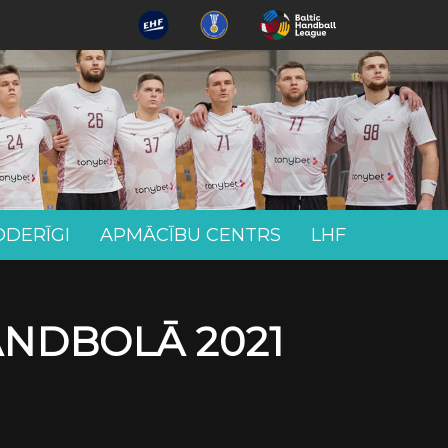
ODERĪGI
APMĀCĪBU CENTRS
LHF
ANDBOLĀ 2021