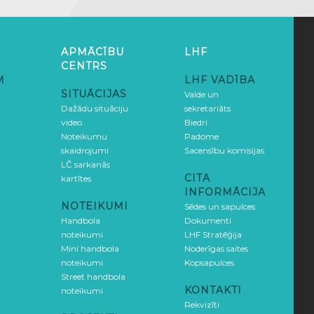
APMĀCĪBU
LHF
CENTRS
M
LHF VADĪBA
SITUĀCIJAS
Valde un
Dažādu situāciju
sekretariāts
video
Biedri
Noteikumu
Padome
skaidrojumi
Sacensību komisijas
LČ sarkanās
CITA
kartītes
INFORMĀCIJA
NOTEIKUMI
Sēdes un sapulces
Handbola
Dokumenti
noteikumi
LHF Stratēģija
Mini handbola
Noderīgas saites
noteikumi
Kopsapulces
Street handbola
KONTAKTI
noteikumi
Rekvizīti