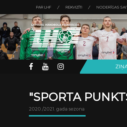
PAR LHF
REKVIZĪTI
NODERĪGAS SAI
ZIŅ
"SPORTA PUNKTS
2020./2021. gada sezona