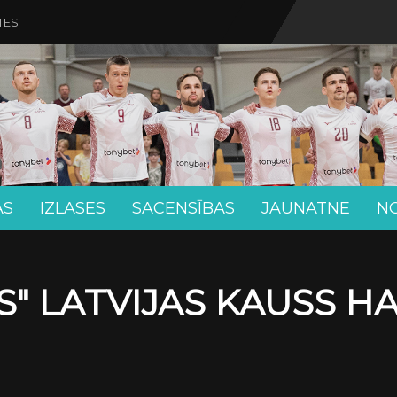
TES
AS
IZLASES
SACENSĪBAS
JAUNATNE
N
" LATVIJAS KAUSS H