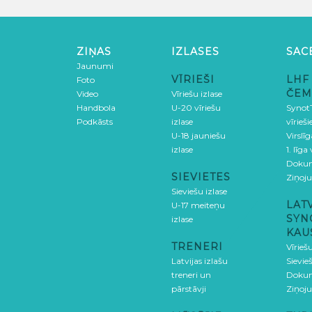
ZIŅAS
IZLASES
SAC
Jaunumi
VĪRIEŠI
LHF
Foto
ČEM
Video
Vīriešu izlase
Handbola
U-20 vīriešu
SynotT
Podkāsts
izlase
vīrieš
U-18 jauniešu
Virslī
izlase
1. līga
Doku
SIEVIETES
Ziņoj
Sieviešu izlase
LAT
U-17 meiteņu
SYN
izlase
KAU
TRENERI
Vīrieš
Latvijas izlašu
Sievie
treneri un
Doku
pārstāvji
Ziņoj