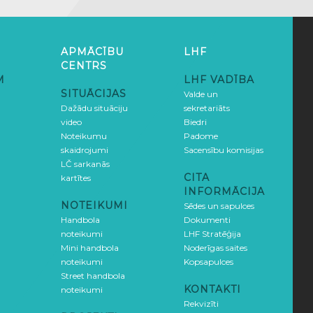
APMĀCĪBU
LHF
CENTRS
M
LHF VADĪBA
SITUĀCIJAS
Valde un
Dažādu situāciju
sekretariāts
video
Biedri
Noteikumu
Padome
skaidrojumi
Sacensību komisijas
LČ sarkanās
CITA
kartītes
INFORMĀCIJA
NOTEIKUMI
Sēdes un sapulces
Handbola
Dokumenti
noteikumi
LHF Stratēģija
Mini handbola
Noderīgas saites
noteikumi
Kopsapulces
Street handbola
KONTAKTI
noteikumi
Rekvizīti