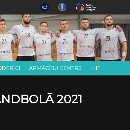
ODERĪGI
APMĀCĪBU CENTRS
LHF
ANDBOLĀ 2021