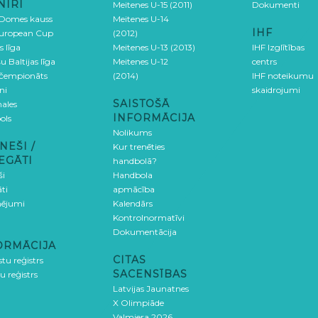
NĪRI
Meitenes U-15 (2011)
Dokumenti
 Domes kauss
Meitenes U-14
IHF
uropean Cup
(2012)
s līga
Meitenes U-13 (2013)
IHF Izglītības
u Baltijas līga
Meitenes U-12
centrs
 čempionāts
(2014)
IHF noteikumu
ni
skaidrojumi
SAISTOŠĀ
ales
INFORMĀCIJA
ols
Nolikums
NEŠI /
Kur trenēties
EGĀTI
handbolā?
ši
Handbola
ti
apmācība
ējumi
Kalendārs
Kontrolnormatīvi
Dokumentācija
ORMĀCIJA
CITAS
stu reģistrs
SACENSĪBAS
u reģistrs
Latvijas Jaunatnes
X Olimpiāde
Valmiera 2026