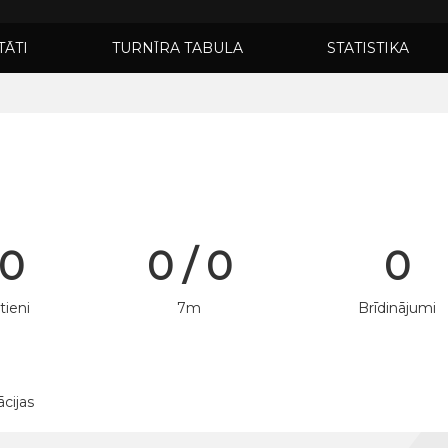
TĀTI
TURNĪRA TABULA
STATISTIKA
 0
0 / 0
0
tieni
7m
Brīdinājumi
ācijas