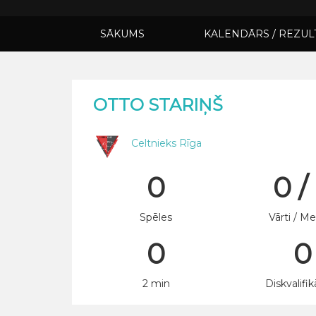
SĀKUMS
KALENDĀRS / REZUL
OTTO STARIŅŠ
Celtnieks Rīga
0
0 /
Spēles
Vārti / Me
0
0
2 min
Diskvalifik