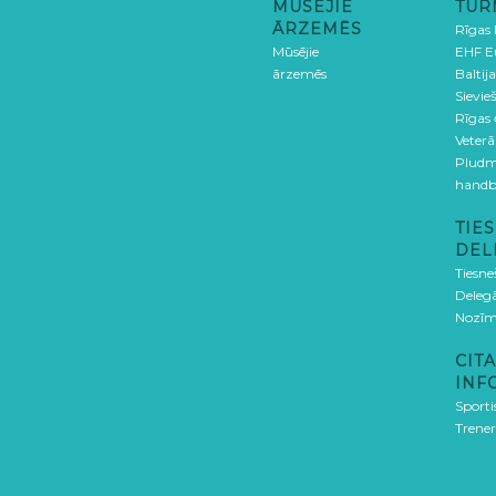
MŪSĒJIE
TUR
ĀRZEMĒS
Rīgas
Mūsējie
EHF E
ārzemēs
Baltija
Sievieš
Rīgas
Veterā
Pludm
handb
TIES
DEL
Tiesne
Delegā
Nozīm
CITA
INF
Sporti
Trener