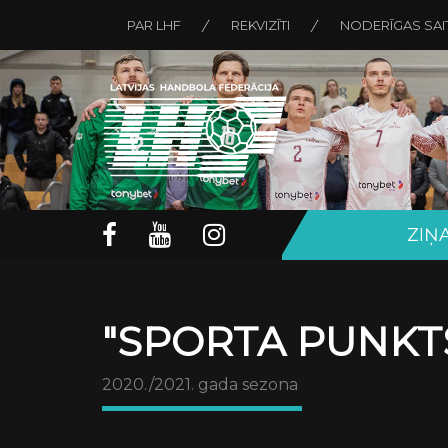
PAR LHF
REKVIZĪTI
NODERĪGAS SAI
ZIŅ
"SPORTA PUNKTS
2020./2021. gada sezona