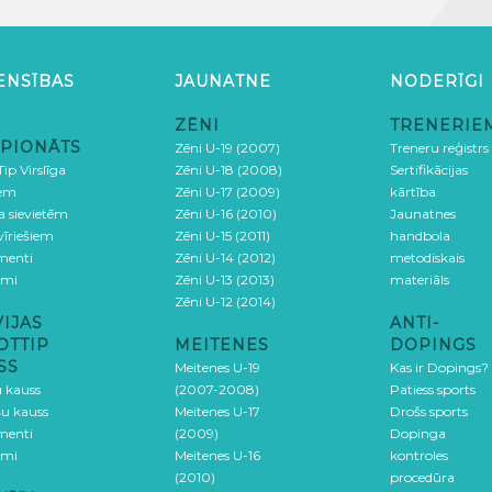
ENSĪBAS
JAUNATNE
NODERĪGI
ZĒNI
TRENERIE
PIONĀTS
Zēni U-19 (2007)
Treneru reģistrs
ip Virslīga
Zēni U-18 (2008)
Sertifikācijas
iem
Zēni U-17 (2009)
kārtība
ga sievietēm
Zēni U-16 (2010)
Jaunatnes
 vīriešiem
Zēni U-15 (2011)
handbola
menti
Zēni U-14 (2012)
metodiskais
umi
Zēni U-13 (2013)
materiāls
Zēni U-12 (2014)
VIJAS
ANTI-
OTTIP
MEITENES
DOPINGS
SS
Meitenes U-19
Kas ir Dopings?
u kauss
(2007-2008)
Patiess sports
šu kauss
Meitenes U-17
Drošs sports
menti
(2009)
Dopinga
umi
Meitenes U-16
kontroles
(2010)
procedūra