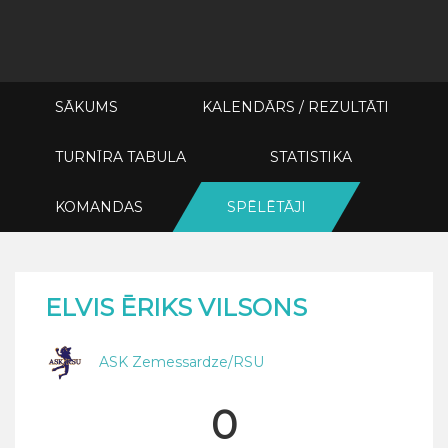
SĀKUMS
KALENDĀRS / REZULTĀTI
TURNĪRA TABULA
STATISTIKA
KOMANDAS
SPĒLĒTĀJI
ELVIS ĒRIKS VILSONS
ASK Zemessardze/RSU
0