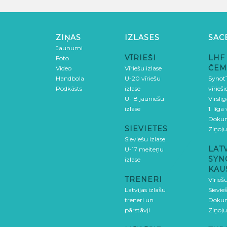
ZIŅAS
IZLASES
SAC
Jaunumi
VĪRIEŠI
LHF
Foto
ČEM
Video
Vīriešu izlase
Handbola
U-20 vīriešu
SynotT
Podkāsts
izlase
vīrieš
U-18 jauniešu
Virslī
izlase
1. līga
Doku
SIEVIETES
Ziņoj
Sieviešu izlase
LAT
U-17 meiteņu
SYN
izlase
KAU
TRENERI
Vīrieš
Latvijas izlašu
Sievie
treneri un
Doku
pārstāvji
Ziņoj