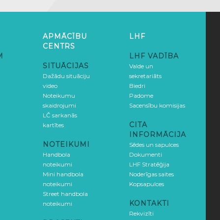
APMĀCĪBU
LHF
CENTRS
M
LHF VADĪBA
SITUĀCIJAS
Valde un
Dažādu situāciju
sekretariāts
video
Biedri
Noteikumu
Padome
skaidrojumi
Sacensību komisijas
LČ sarkanās
CITA
kartītes
INFORMĀCIJA
NOTEIKUMI
Sēdes un sapulces
Handbola
Dokumenti
noteikumi
LHF Stratēģija
Mini handbola
Noderīgas saites
noteikumi
Kopsapulces
Street handbola
KONTAKTI
noteikumi
Rekvizīti