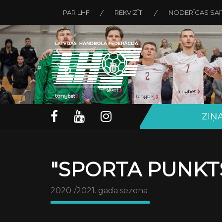
PAR LHF
REKVIZĪTI
NODERĪGAS SAI
ZIŅ
"SPORTA PUNKTS
2020./2021. gada sezona