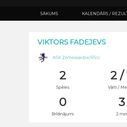
SĀKUMS
KALENDĀRS / REZUL
VIKTORS FADEJEVS
ASK Zemessardze/RSU
2
2 /
Spēles
Vārti / Me
0
3
Brīdinājumi
2 mi