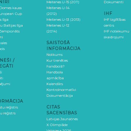
NĪRI
Meitenes U-15 (2011)
Dokumenti
 Domes kauss
Meitenes U-14
IHF
uropean Cup
(2012)
s līga
Meitenes U-13 (2013)
IHF Izglītības
u Baltijas līga
Meitenes U-12
centrs
 čempionāts
(2014)
IHF noteikumu
ni
skaidrojumi
SAISTOŠĀ
ales
INFORMĀCIJA
ols
Nolikums
NEŠI /
Kur trenēties
EGĀTI
handbolā?
ši
Handbola
ti
apmācība
ējumi
Kalendārs
Kontrolnormatīvi
Dokumentācija
ORMĀCIJA
CITAS
stu reģistrs
SACENSĪBAS
u reģistrs
Latvijas Jaunatnes
X Olimpiāde
Valmiera 2026