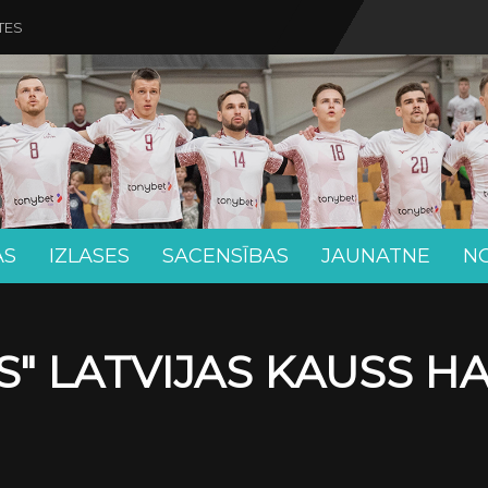
TES
AS
IZLASES
SACENSĪBAS
JAUNATNE
N
" LATVIJAS KAUSS H