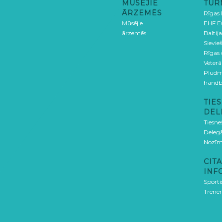
MŪSĒJIE
TUR
ĀRZEMĒS
Rīgas
Mūsējie
EHF E
ārzemēs
Baltija
Sievieš
Rīgas
Veterā
Pludm
handb
TIES
DEL
Tiesne
Delegā
Nozīm
CITA
INF
Sporti
Trener