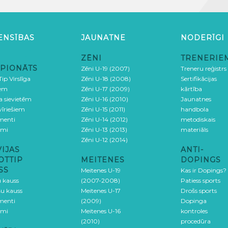
ENSĪBAS
JAUNATNE
NODERĪGI
ZĒNI
TRENERIE
PIONĀTS
Zēni U-19 (2007)
Treneru reģistrs
ip Virslīga
Zēni U-18 (2008)
Sertifikācijas
iem
Zēni U-17 (2009)
kārtība
ga sievietēm
Zēni U-16 (2010)
Jaunatnes
 vīriešiem
Zēni U-15 (2011)
handbola
menti
Zēni U-14 (2012)
metodiskais
umi
Zēni U-13 (2013)
materiāls
Zēni U-12 (2014)
VIJAS
ANTI-
OTTIP
MEITENES
DOPINGS
SS
Meitenes U-19
Kas ir Dopings?
u kauss
(2007-2008)
Patiess sports
šu kauss
Meitenes U-17
Drošs sports
menti
(2009)
Dopinga
umi
Meitenes U-16
kontroles
(2010)
procedūra