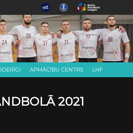
ODERĪGI
APMĀCĪBU CENTRS
LHF
ANDBOLĀ 2021