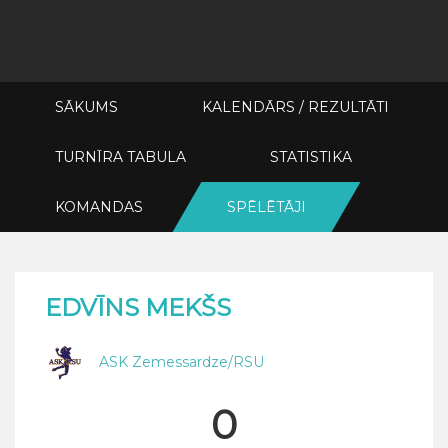
SĀKUMS
KALENDĀRS / REZULTĀTI
TURNĪRA TABULA
STATISTIKA
KOMANDAS
SPĒLĒTĀJI
EDVĪNS MEKŠS
ASK Zemessardze/RSU
0