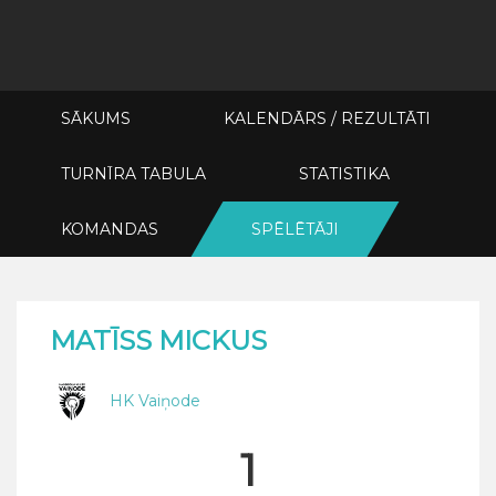
SĀKUMS
KALENDĀRS / REZULTĀTI
TURNĪRA TABULA
STATISTIKA
KOMANDAS
SPĒLĒTĀJI
MATĪSS MICKUS
HK Vaiņode
1