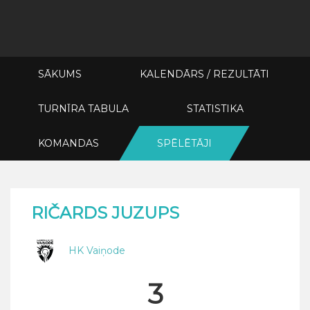
SĀKUMS
KALENDĀRS / REZULTĀTI
TURNĪRA TABULA
STATISTIKA
KOMANDAS
SPĒLĒTĀJI
RIČARDS JUZUPS
HK Vaiņode
3