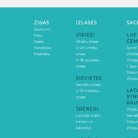
ZIŅAS
IZLASES
SAC
Jaunumi
VĪRIEŠI
LHF
Foto
ČEM
Video
Vīriešu izlase
Handbola
U-20 vīriešu
SynotT
Podkāsts
izlase
vīrieš
U-18 jauniešu
Virslī
izlase
1. līga
Doku
SIEVIETES
Ziņoj
Sieviešu izlase
LAT
U-17 meiteņu
SYN
izlase
KAU
TRENERI
Vīrieš
Latvijas izlašu
Sievie
treneri un
Doku
pārstāvji
Ziņoj