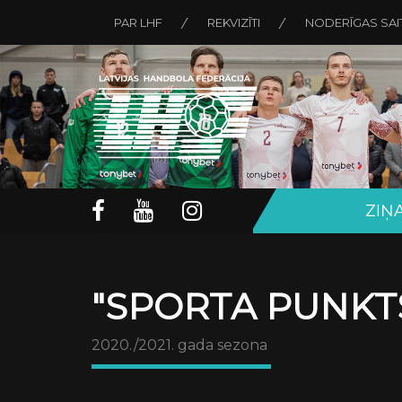
PAR LHF
REKVIZĪTI
NODERĪGAS SAI
ZIŅ
"SPORTA PUNKTS
2020./2021. gada sezona