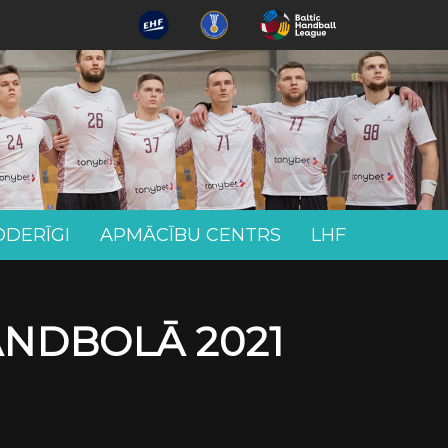
ODERĪGI
APMĀCĪBU CENTRS
LHF
ANDBOLĀ 2021