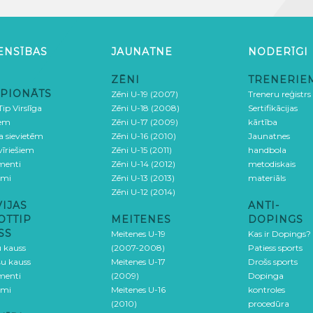
ENSĪBAS
JAUNATNE
NODERĪGI
ZĒNI
TRENERIE
PIONĀTS
Zēni U-19 (2007)
Treneru reģistrs
ip Virslīga
Zēni U-18 (2008)
Sertifikācijas
iem
Zēni U-17 (2009)
kārtība
ga sievietēm
Zēni U-16 (2010)
Jaunatnes
 vīriešiem
Zēni U-15 (2011)
handbola
menti
Zēni U-14 (2012)
metodiskais
umi
Zēni U-13 (2013)
materiāls
Zēni U-12 (2014)
VIJAS
ANTI-
OTTIP
MEITENES
DOPINGS
SS
Meitenes U-19
Kas ir Dopings?
u kauss
(2007-2008)
Patiess sports
šu kauss
Meitenes U-17
Drošs sports
menti
(2009)
Dopinga
umi
Meitenes U-16
kontroles
(2010)
procedūra