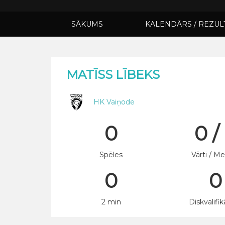
SĀKUMS
KALENDĀRS / REZUL
MATĪSS LĪBEKS
HK Vaiņode
0
0 /
Spēles
Vārti / Me
0
0
2 min
Diskvalifik