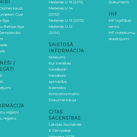
NĪRI
Meitenes U-15 (2011)
Dokumenti
 Domes kauss
Meitenes U-14
IHF
uropean Cup
(2012)
s līga
Meitenes U-13 (2013)
IHF Izglītības
u Baltijas līga
Meitenes U-12
centrs
 čempionāts
(2014)
IHF noteikumu
ni
skaidrojumi
SAISTOŠĀ
ales
INFORMĀCIJA
ols
Nolikums
NEŠI /
Kur trenēties
EGĀTI
handbolā?
ši
Handbola
ti
apmācība
ējumi
Kalendārs
Kontrolnormatīvi
Dokumentācija
ORMĀCIJA
CITAS
stu reģistrs
SACENSĪBAS
u reģistrs
Latvijas Jaunatnes
X Olimpiāde
Valmiera 2026