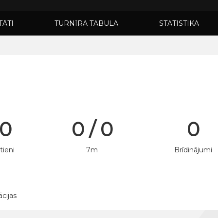
TĀTI
TURNĪRA TABULA
STATISTIKA
 0
0 / 0
0
tieni
7m
Brīdinājumi
ācijas