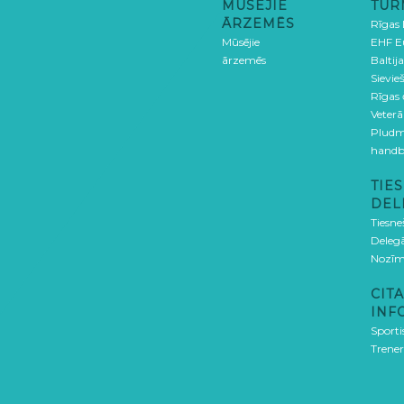
MŪSĒJIE
TUR
ĀRZEMĒS
Rīgas
Mūsējie
EHF E
ārzemēs
Baltija
Sievieš
Rīgas
Veterā
Pludm
handb
TIES
DEL
Tiesne
Delegā
Nozīm
CITA
INF
Sporti
Trener