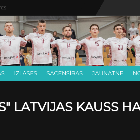
TES
AS
IZLASES
SACENSĪBAS
JAUNATNE
N
" LATVIJAS KAUSS H