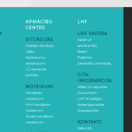
APMĀCĪBU
LHF
CENTRS
M
LHF VADĪBA
SITUĀCIJAS
Valde un
Dažādu situāciju
sekretariāts
video
Biedri
Noteikumu
Padome
skaidrojumi
Sacensību komisijas
LČ sarkanās
CITA
kartītes
INFORMĀCIJA
NOTEIKUMI
Sēdes un sapulces
Handbola
Dokumenti
noteikumi
LHF Stratēģija
Mini handbola
Noderīgas saites
noteikumi
Kopsapulces
Street handbola
KONTAKTI
noteikumi
Rekvizīti