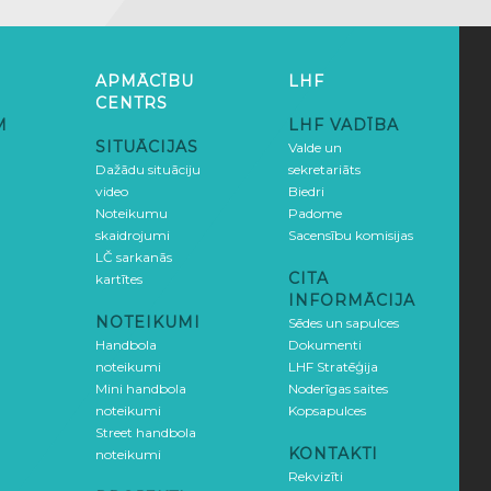
APMĀCĪBU
LHF
CENTRS
M
LHF VADĪBA
SITUĀCIJAS
Valde un
Dažādu situāciju
sekretariāts
video
Biedri
Noteikumu
Padome
skaidrojumi
Sacensību komisijas
LČ sarkanās
CITA
kartītes
INFORMĀCIJA
NOTEIKUMI
Sēdes un sapulces
Handbola
Dokumenti
noteikumi
LHF Stratēģija
Mini handbola
Noderīgas saites
noteikumi
Kopsapulces
Street handbola
KONTAKTI
noteikumi
Rekvizīti