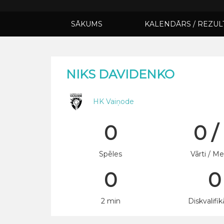
SĀKUMS
KALENDĀRS / REZUL
NIKS DAVIDENKO
HK Vaiņode
0
0 /
Spēles
Vārti / Me
0
0
2 min
Diskvalifik