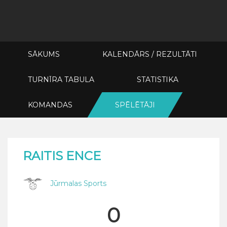
SĀKUMS
KALENDĀRS / REZULTĀTI
TURNĪRA TABULA
STATISTIKA
KOMANDAS
SPĒLĒTĀJI
RAITIS ENCE
Jūrmalas Sports
0