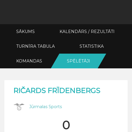
SĀKUMS
KALENDĀRS / REZULTĀTI
TURNĪRA TABULA
STATISTIKA
KOMANDAS
SPĒLĒTĀJI
RIČARDS FRĪDENBERGS
Jūrmalas Sports
0