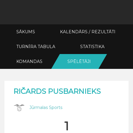
SĀKUMS
KALENDĀRS / REZULTĀTI
TURNĪRA TABULA
STATISTIKA
KOMANDAS
SPĒLĒTĀJI
RIČARDS PUSBARNIEKS
Jūrmalas Sports
1