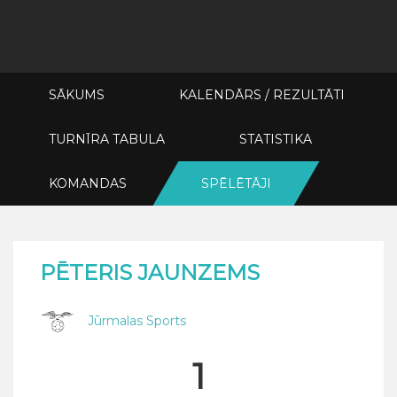
SĀKUMS
KALENDĀRS / REZULTĀTI
TURNĪRA TABULA
STATISTIKA
KOMANDAS
SPĒLĒTĀJI
PĒTERIS JAUNZEMS
Jūrmalas Sports
1