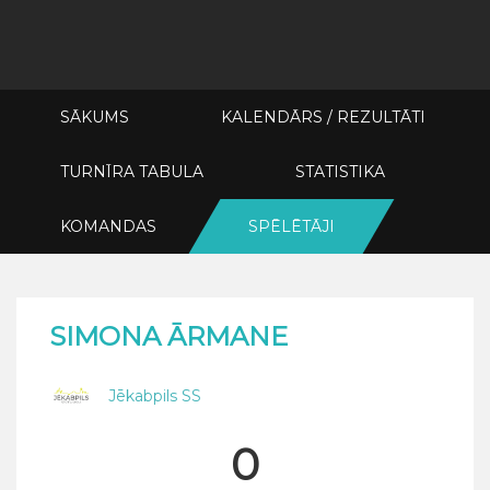
SĀKUMS
KALENDĀRS / REZULTĀTI
TURNĪRA TABULA
STATISTIKA
KOMANDAS
SPĒLĒTĀJI
SIMONA ĀRMANE
Jēkabpils SS
0