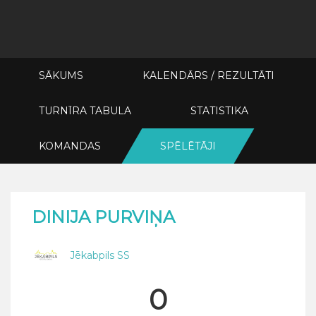
SĀKUMS
KALENDĀRS / REZULTĀTI
TURNĪRA TABULA
STATISTIKA
KOMANDAS
SPĒLĒTĀJI
DINIJA PURVIŅA
Jēkabpils SS
0