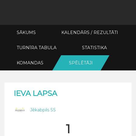
SĀKUMS
KALENDĀRS / REZULTĀTI
TURNĪRA TABULA
STATISTIKA
KOMANDAS
SPĒLĒTĀJI
IEVA LAPSA
Jēkabpils SS
1