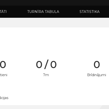
TĀTI
TURNĪRA TABULA
STATISTIKA
 0
0 / 0
0
tieni
7m
Brīdinājumi
ācijas