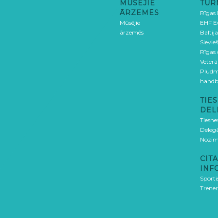
MŪSĒJIE
TUR
ĀRZEMĒS
Rīgas
Mūsējie
EHF E
ārzemēs
Baltija
Sievieš
Rīgas
Veterā
Pludm
handb
TIES
DEL
Tiesne
Delegā
Nozīm
CITA
INF
Sporti
Trener