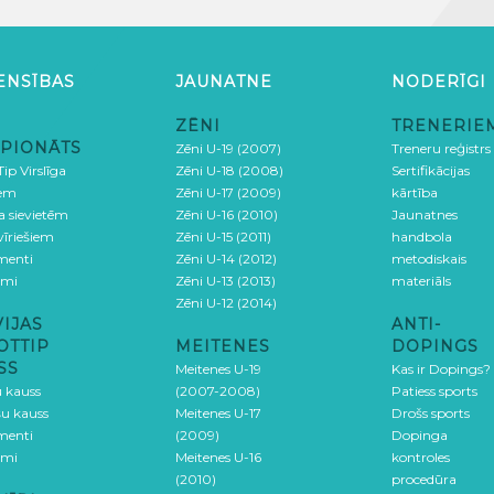
ENSĪBAS
JAUNATNE
NODERĪGI
ZĒNI
TRENERIE
PIONĀTS
Zēni U-19 (2007)
Treneru reģistrs
ip Virslīga
Zēni U-18 (2008)
Sertifikācijas
iem
Zēni U-17 (2009)
kārtība
ga sievietēm
Zēni U-16 (2010)
Jaunatnes
 vīriešiem
Zēni U-15 (2011)
handbola
menti
Zēni U-14 (2012)
metodiskais
umi
Zēni U-13 (2013)
materiāls
Zēni U-12 (2014)
VIJAS
ANTI-
OTTIP
MEITENES
DOPINGS
SS
Meitenes U-19
Kas ir Dopings?
u kauss
(2007-2008)
Patiess sports
šu kauss
Meitenes U-17
Drošs sports
menti
(2009)
Dopinga
umi
Meitenes U-16
kontroles
(2010)
procedūra