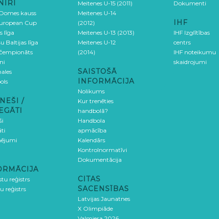
NĪRI
Meitenes U-15 (2011)
Dokumenti
 Domes kauss
Meitenes U-14
IHF
uropean Cup
(2012)
s līga
Meitenes U-13 (2013)
IHF Izglītības
u Baltijas līga
Meitenes U-12
centrs
 čempionāts
(2014)
IHF noteikumu
ni
skaidrojumi
SAISTOŠĀ
ales
INFORMĀCIJA
ols
Nolikums
NEŠI /
Kur trenēties
EGĀTI
handbolā?
ši
Handbola
ti
apmācība
ējumi
Kalendārs
Kontrolnormatīvi
Dokumentācija
ORMĀCIJA
CITAS
stu reģistrs
SACENSĪBAS
u reģistrs
Latvijas Jaunatnes
X Olimpiāde
Valmiera 2026