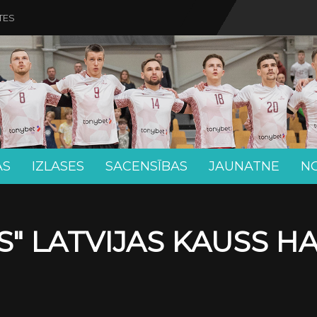
TES
AS
IZLASES
SACENSĪBAS
JAUNATNE
N
" LATVIJAS KAUSS H