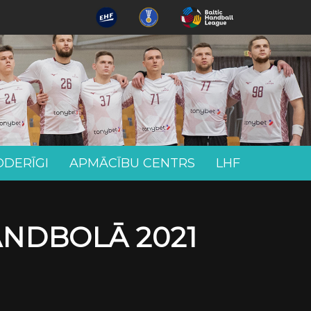
ODERĪGI
APMĀCĪBU CENTRS
LHF
ANDBOLĀ 2021