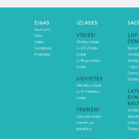
ZIŅAS
IZLASES
SAC
Jaunumi
VĪRIEŠI
LHF
Foto
ČEM
Video
Vīriešu izlase
Handbola
U-20 vīriešu
SynotT
Podkāsts
izlase
vīrieš
U-18 jauniešu
Virslī
izlase
1. līga
Doku
SIEVIETES
Ziņoj
Sieviešu izlase
LAT
U-17 meiteņu
SYN
izlase
KAU
TRENERI
Vīrieš
Latvijas izlašu
Sievie
treneri un
Doku
pārstāvji
Ziņoj