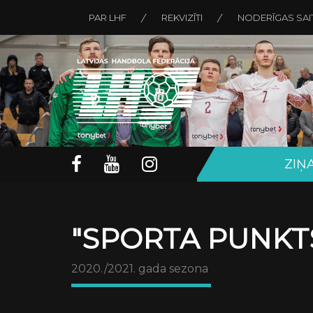
PAR LHF
REKVIZĪTI
NODERĪGAS SAI
ZIŅ
"SPORTA PUNKTS
2020./2021. gada sezona