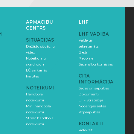
APMĀCĪBU
LHF
CENTRS
M
LHF VADĪBA
SITUĀCIJAS
Valde un
Dažādu situāciju
sekretariāts
video
Biedri
Noteikumu
Padome
skaidrojumi
Sacensību komisijas
LČ sarkanās
CITA
kartītes
INFORMĀCIJA
NOTEIKUMI
Sēdes un sapulces
Handbola
Dokumenti
noteikumi
LHF Stratēģija
Mini handbola
Noderīgas saites
noteikumi
Kopsapulces
Street handbola
KONTAKTI
noteikumi
Rekvizīti