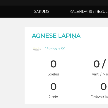
SĀKUMS
KALENDĀRS / REZUL
AGNESE LAPIŅA
Jēkabpils SS
0
0 /
Spēles
Vārti / Me
0
0
2 min
Diskvalifik