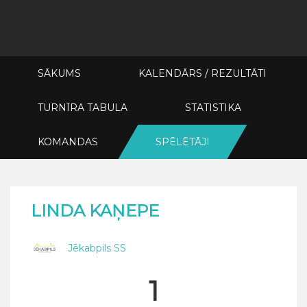
SĀKUMS
KALENDĀRS / REZULTĀTI
TURNĪRA TABULA
STATISTIKA
KOMANDAS
SPĒLĒTĀJI
LINDA KAŅEPE
Jēkabpils SS
1