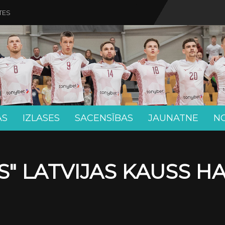
TES
AS
IZLASES
SACENSĪBAS
JAUNATNE
N
" LATVIJAS KAUSS H