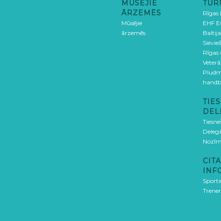
MŪSĒJIE
TUR
ĀRZEMĒS
Rīgas
Mūsējie
EHF E
ārzemēs
Baltija
Sievieš
Rīgas
Veterā
Pludm
handb
TIES
DEL
Tiesne
Delegā
Nozīm
CITA
INF
Sporti
Trener