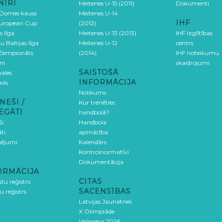
NĪRI
Meitenes U-15 (2011)
Dokumenti
 Domes kauss
Meitenes U-14
IHF
uropean Cup
(2012)
s līga
Meitenes U-13 (2013)
IHF Izglītības
u Baltijas līga
Meitenes U-12
centrs
 čempionāts
(2014)
IHF noteikumu
ni
skaidrojumi
SAISTOŠĀ
ales
INFORMĀCIJA
ols
Nolikums
NEŠI /
Kur trenēties
EGĀTI
handbolā?
ši
Handbola
ti
apmācība
ējumi
Kalendārs
Kontrolnormatīvi
Dokumentācija
ORMĀCIJA
CITAS
stu reģistrs
SACENSĪBAS
u reģistrs
Latvijas Jaunatnes
X Olimpiāde
Valmiera 2026