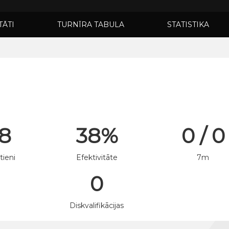
TĀTI
TURNĪRA TABULA
STATISTIKA
 8
38%
0 / 0
tieni
Efektivitāte
7m
0
n
Diskvalifikācijas