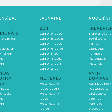
ENSĪBAS
JAUNATNE
NODERĪGI
ZĒNI
TRENERIE
PIONĀTS
Zēni U-19 (2007)
Treneru reģistrs
ip Virslīga
Zēni U-18 (2008)
Sertifikācijas
iem
Zēni U-17 (2009)
kārtība
ga sievietēm
Zēni U-16 (2010)
Jaunatnes
 vīriešiem
Zēni U-15 (2011)
handbola
menti
Zēni U-14 (2012)
metodiskais
umi
Zēni U-13 (2013)
materiāls
Zēni U-12 (2014)
VIJAS
ANTI-
OTTIP
MEITENES
DOPINGS
SS
Meitenes U-19
Kas ir Dopings?
u kauss
(2007-2008)
Patiess sports
šu kauss
Meitenes U-17
Drošs sports
menti
(2009)
Dopinga
umi
Meitenes U-16
kontroles
(2010)
procedūra