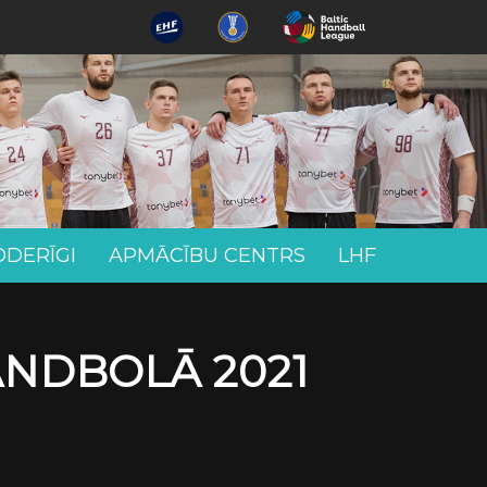
ODERĪGI
APMĀCĪBU CENTRS
LHF
ANDBOLĀ 2021