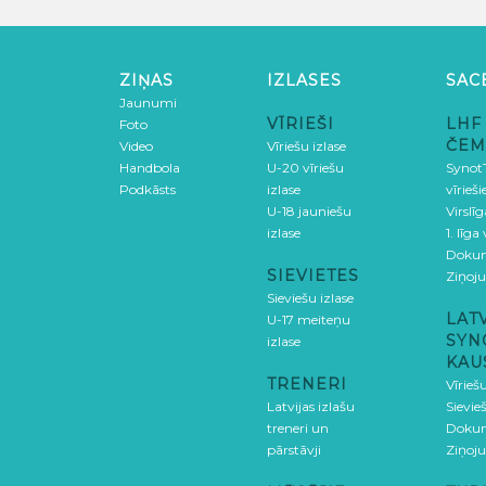
ZIŅAS
IZLASES
SAC
Jaunumi
VĪRIEŠI
LHF
Foto
ČEM
Video
Vīriešu izlase
Handbola
U-20 vīriešu
SynotT
Podkāsts
izlase
vīrieš
U-18 jauniešu
Virslī
izlase
1. līga
Doku
SIEVIETES
Ziņoj
Sieviešu izlase
LAT
U-17 meiteņu
SYN
izlase
KAU
TRENERI
Vīrieš
Latvijas izlašu
Sievie
treneri un
Doku
pārstāvji
Ziņoj