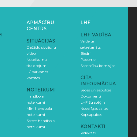
APMĀCĪBU
LHF
CENTRS
M
LHF VADĪBA
SITUĀCIJAS
Valde un
Dažādu situāciju
sekretariāts
video
Biedri
Noteikumu
Padome
skaidrojumi
Sacensību komisijas
LČ sarkanās
CITA
kartītes
INFORMĀCIJA
NOTEIKUMI
Sēdes un sapulces
Handbola
Dokumenti
noteikumi
LHF Stratēģija
Mini handbola
Noderīgas saites
noteikumi
Kopsapulces
Street handbola
KONTAKTI
noteikumi
Rekvizīti