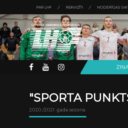
PAR LHF
REKVIZĪTI
NODERĪGAS SAI
ZIŅ
"SPORTA PUNKTS
2020./2021. gada sezona