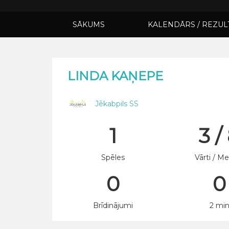
SĀKUMS
KALENDĀRS / REZUL
LINDA KAŅEPE
Jēkabpils SS
1
3 /
Spēles
Vārti / Me
0
0
Brīdinājumi
2 mi