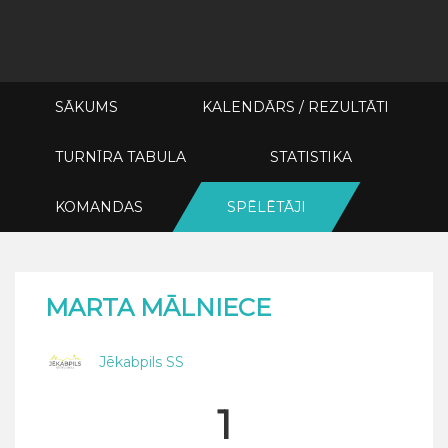
SĀKUMS
KALENDĀRS / REZULTĀTI
TURNĪRA TABULA
STATISTIKA
KOMANDAS
SPĒLĒTĀJI
MARTA MĀLNIECE
Jēkabpils SS
1