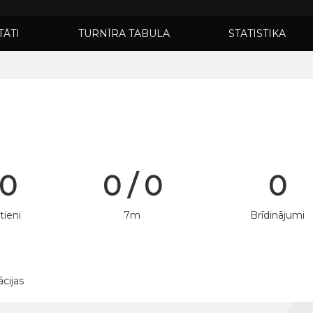
TĀTI
TURNĪRA TABULA
STATISTIKA
 0
0 / 0
0
tieni
7m
Brīdinājumi
ācijas