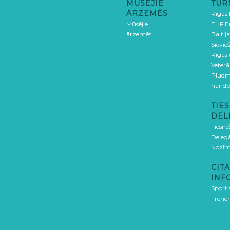
MŪSĒJIE
TUR
ĀRZEMĒS
Rīgas
Mūsējie
EHF E
ārzemēs
Baltija
Sievieš
Rīgas
Veterā
Pludm
handb
TIES
DEL
Tiesne
Delegā
Nozīm
CITA
INF
Sporti
Trener