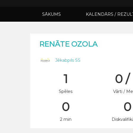
SĀKUMS
KALENDĀRS / REZUL
RENĀTE OZOLA
Jēkabpils SS
1
0 /
Spēles
Vārti / Me
0
0
2 min
Diskvalifik