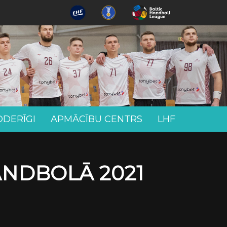
ODERĪGI
APMĀCĪBU CENTRS
LHF
ANDBOLĀ 2021