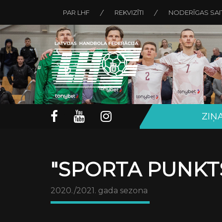
PAR LHF
REKVIZĪTI
NODERĪGAS SAI
ZIŅ
"SPORTA PUNKTS
2020./2021. gada sezona