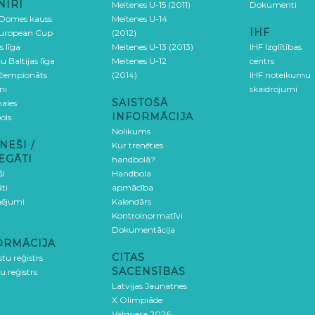
NĪRI
Meitenes U-15 (2011)
Dokumenti
 Domes kauss
Meitenes U-14
IHF
uropean Cup
(2012)
s līga
Meitenes U-13 (2013)
IHF Izglītības
u Baltijas līga
Meitenes U-12
centrs
 čempionāts
(2014)
IHF noteikumu
ni
skaidrojumi
SAISTOŠĀ
ales
INFORMĀCIJA
ols
Nolikums
NEŠI /
Kur trenēties
EGĀTI
handbolā?
ši
Handbola
ti
apmācība
ējumi
Kalendārs
Kontrolnormatīvi
Dokumentācija
ORMĀCIJA
CITAS
stu reģistrs
SACENSĪBAS
u reģistrs
Latvijas Jaunatnes
X Olimpiāde
Valmiera 2026