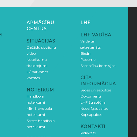
APMĀCĪBU
LHF
CENTRS
M
LHF VADĪBA
SITUĀCIJAS
Valde un
Dažādu situāciju
sekretariāts
video
Biedri
Noteikumu
Padome
skaidrojumi
Sacensību komisijas
LČ sarkanās
CITA
kartītes
INFORMĀCIJA
NOTEIKUMI
Sēdes un sapulces
Handbola
Dokumenti
noteikumi
LHF Stratēģija
Mini handbola
Noderīgas saites
noteikumi
Kopsapulces
Street handbola
KONTAKTI
noteikumi
Rekvizīti