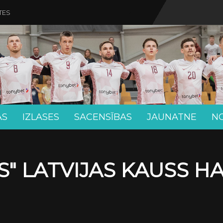
TES
AS
IZLASES
SACENSĪBAS
JAUNATNE
N
" LATVIJAS KAUSS H