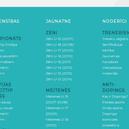
ENSĪBAS
JAUNATNE
NODERĪGI
ZĒNI
TRENERIE
PIONĀTS
Zēni U-19 (2007)
Treneru reģistrs
ip Virslīga
Zēni U-18 (2008)
Sertifikācijas
iem
Zēni U-17 (2009)
kārtība
ga sievietēm
Zēni U-16 (2010)
Jaunatnes
 vīriešiem
Zēni U-15 (2011)
handbola
menti
Zēni U-14 (2012)
metodiskais
umi
Zēni U-13 (2013)
materiāls
Zēni U-12 (2014)
VIJAS
ANTI-
OTTIP
MEITENES
DOPINGS
SS
Meitenes U-19
Kas ir Dopings?
u kauss
(2007-2008)
Patiess sports
šu kauss
Meitenes U-17
Drošs sports
menti
(2009)
Dopinga
umi
Meitenes U-16
kontroles
(2010)
procedūra