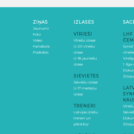
ZIŅAS
IZLASES
SAC
Jaunumi
VĪRIEŠI
LHF
Foto
ČEM
Video
Vīriešu izlase
Handbola
U-20 vīriešu
SynotT
Podkāsts
izlase
vīrieš
U-18 jauniešu
Virslī
izlase
1. līga
Doku
SIEVIETES
Ziņoj
Sieviešu izlase
LAT
U-17 meiteņu
SYN
izlase
KAU
TRENERI
Vīrieš
Latvijas izlašu
Sievie
treneri un
Doku
pārstāvji
Ziņoj